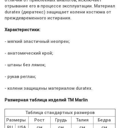
отрывание его в процессе эксплуатации. Материал
duratex (дюратекс) защищает колени костюма от
преждевременного истирания.
Характеристики:
- мягкий эластичный неопрен;
- анатомический крой;
- штаны без лямок;
- рукав реглан;
- колени защищены материалом duratex.
Размерная таблица изделий TM Marlin
Таблица стандартных размеров
Размеры
Рост
Грудь
Талия
Бедра
RU
USA
см
см
см
cм