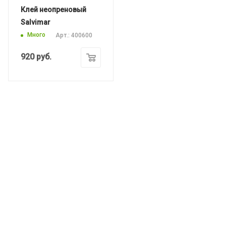
Клей неопреновый
Salvimar
Много
Арт.: 400600
920
руб.
ИНТЕРНЕТ-МАГАЗИН
КАТАЛОГ
ПРОИЗВОДИТЕЛИ
КОМАНДА ВОДОЛАЗ.РФ
КОМПАНИЯ