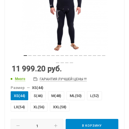
11 999.20
руб.
Много
ГАРАНТИЯ ЛУЧШЕЙ ЦЕНЫ !!!
Размер
—
XS(44)
XS(44)
S(46)
M(48)
МL(50)
L(52)
LХ(54)
XL(56)
XXL(58)
В КОРЗИНУ