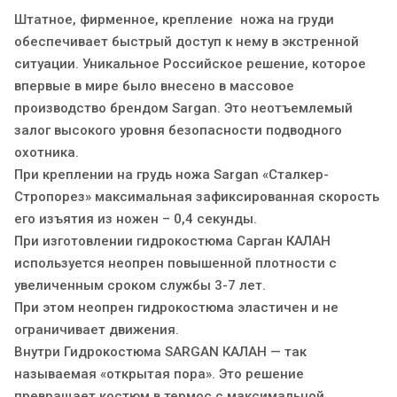
Штатное, фирменное, крепление ножа на груди
обеспечивает быстрый доступ к нему в экстренной
ситуации. Уникальное Российское решение, которое
впервые в мире было внесено в массовое
производство брендом Sargan. Это неотъемлемый
залог высокого уровня безопасности подводного
охотника.
При креплении на грудь ножа Sargan «Сталкер-
Стропорез» максимальная зафиксированная скорость
его изъятия из ножен – 0,4 секунды.
При изготовлении гидрокостюма Сарган КАЛАН
используется неопрен повышенной плотности с
увеличенным сроком службы 3-7 лет.
При этом неопрен гидрокостюма эластичен и не
ограничивает движения.
Внутри Гидрокостюма SARGAN КАЛАН — так
называемая «открытая пора». Это решение
превращает костюм в термос с максимальной