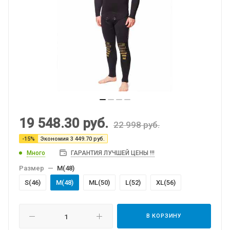
19 548.30
руб.
22 998
руб.
-
15
%
Экономия
3 449.70
руб.
Много
ГАРАНТИЯ ЛУЧШЕЙ ЦЕНЫ !!!
Размер
—
M(48)
S(46)
M(48)
МL(50)
L(52)
XL(56)
В КОРЗИНУ