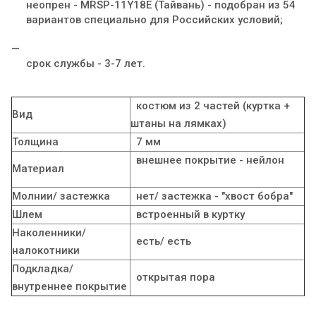
неопрен - МRSP-11Y18E (Тайвань) - подобран из 54
вариантов специально для Российских условий;
срок службы - 3-7 лет.
костюм из 2 частей (куртка +
Вид
штаны на лямках)
Толщина
7 мм
внешнее покрытие - нейлон
Материал
Молнии/ застежка
нет/ застежка - "хвост бобра"
Шлем
встроенный в куртку
Наколенники/
есть/ есть
налокотники
Подкладка/
открытая пора
внутреннее покрытие