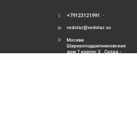
+79123121991
vodolaz@vodolaz.su
Москва
Шарикоподшипниковская
дом 7 корпус 2 . Склад -
только для курьеров и
транспортных компаний