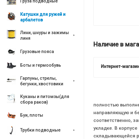
Груза подводные
Катушки для ружей и
арбалетов
Лини, шнуры и зажимы
линя
Наличие в мага
Грузовые пояса
Боты и гермообувь
Интернет-магазин
Гарпуны, стрелы,
бегунки, хвостовики
Куканы и питомзы(для
сбора раков)
полностью выполнен
направляющую и бе
Буи, плоты
соответственно, з
укладке. В корпус
Трубки подводные
складывающейся ру