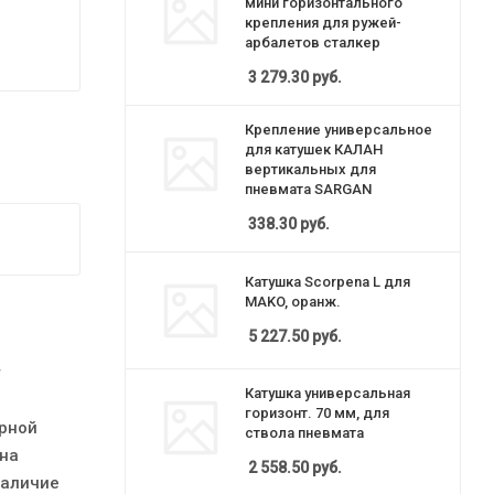
мини горизонтального
крепления для ружей-
арбалетов сталкер
3 279.30
руб.
Крепление универсальное
для катушек КАЛАН
вертикальных для
пневмата SARGAN
338.30
руб.
Катушка Scorpena L для
MAKO, оранж.
5 227.50
руб.
т
Катушка универсальная
горизонт. 70 мм, для
ерной
ствола пневмата
ена
2 558.50
руб.
Наличие