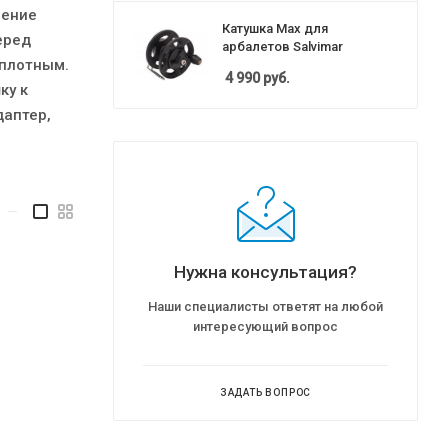
ление
Катушка Max для
еред
арбалетов Salvimar
 плотным.
4 990
руб.
ку к
даптер,
—
Нужна консультация?
Наши специалисты ответят на любой
интересующий вопрос
ЗАДАТЬ ВОПРОС