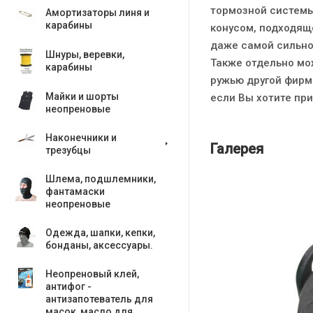
тормозной системы
Амортизаторы линя и
карабины
конусом, подходящ
даже самой сильно
Шнуры, веревки,
Также отдельно мо
карабины
ружью другой фирм
Майки и шорты
если Вы хотите при
неопреновые
Наконечники и
Галерея
трезубцы
Шлема, подшлемники,
фантамаски
неопреновые
Одежда, шапки, кепки,
бонданы, аксесcуары.
Неопреновый клей,
антифог -
антизапотеватель для
масок, масло для