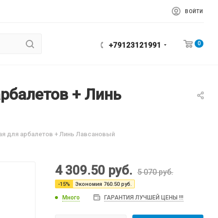
ВОЙТИ
0
+79123121991
арбалетов + Линь
ая для арбалетов + Линь Лавсановый
4 309.50
руб.
5 070
руб.
-
15
%
Экономия
760.50
руб.
Много
ГАРАНТИЯ ЛУЧШЕЙ ЦЕНЫ !!!