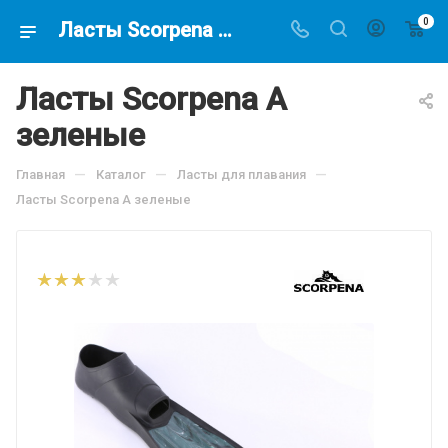
0
Ласты Scorpena A зеленые, по цене 4649.5 руб, купить в интернет-магазине подводной охоты Водолаз.РФ в Москве. -
Ласты Scorpena A
зеленые
—
—
—
Главная
Каталог
Ласты для плавания
Ласты Scorpena A зеленые