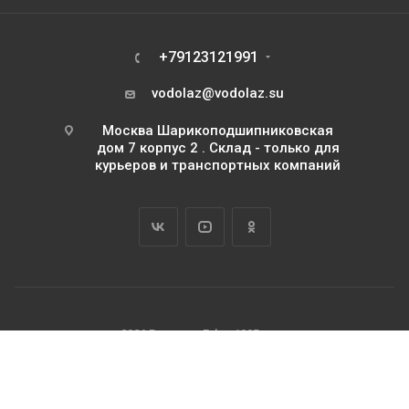
+79123121991
vodolaz@vodolaz.su
Москва Шарикоподшипниковская
дом 7 корпус 2 . Склад - только для
курьеров и транспортных компаний
2026 Водолаз.РФ с 1995 года
ИП Базилевский Юрий Павлович
ОГРНИП 311745111500063