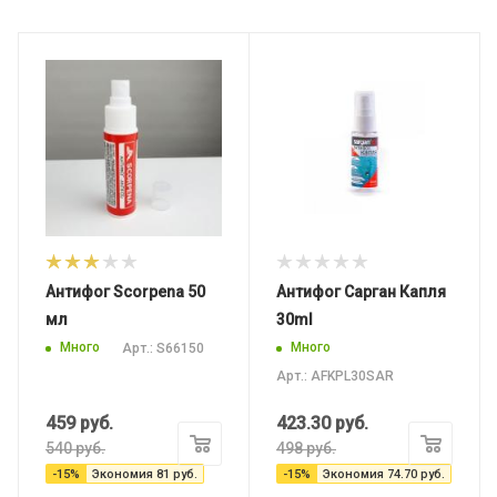
Антифог Scorpena 50
Антифог Cарган Капля
мл
30ml
Много
Много
Арт.: S66150
Арт.: AFKPL30SAR
459
руб.
423.30
руб.
540
руб.
498
руб.
-
15
%
Экономия
81
руб.
-
15
%
Экономия
74.70
руб.