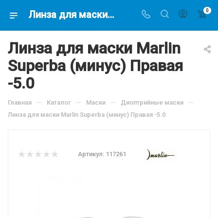
0
Линза для маски Marlin Superba (минус) Правая -5.0, по цене 2055.08 руб, купить в интернет-магазине подводной охоты Водолаз.РФ в Москве. -
Линза для маски Marlin
Superba (минус) Правая
-5.0
—
—
—
—
Главная
Каталог
Маски
Диоптрийные маски
Линза для маски Marlin Superba (минус) Правая -5.0
Артикул:
117261