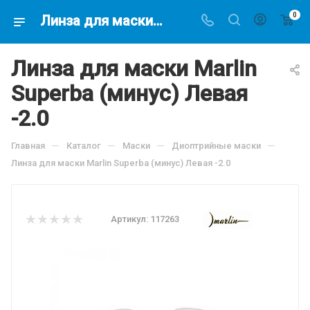
0
Линза для маски Marlin Superba (минус) Левая -2.0, по цене 2106.78 руб, купить в интернет-магазине подводной охоты Водолаз.РФ в Москве. -
Линза для маски Marlin
Superba (минус) Левая
-2.0
—
—
—
—
Главная
Каталог
Маски
Диоптрийные маски
Линза для маски Marlin Superba (минус) Левая -2.0
Артикул:
117263