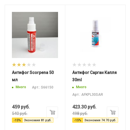
Антифог Scorpena 50
Антифог Cарган Капля
мл
30ml
Много
Много
Арт.: S66150
Арт.: AFKPL30SAR
459
руб.
423.30
руб.
540
руб.
498
руб.
-
15
%
Экономия
81
руб.
-
15
%
Экономия
74.70
руб.