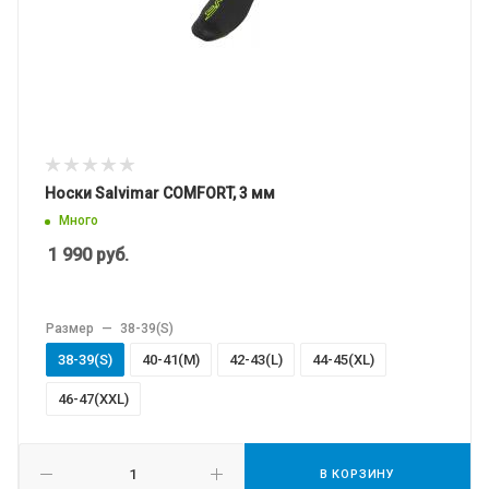
Носки Salvimar COMFORT, 3 мм
Много
1 990
руб.
Размер
—
38-39(S)
38-39(S)
40-41(M)
42-43(L)
44-45(XL)
46-47(XXL)
В КОРЗИНУ