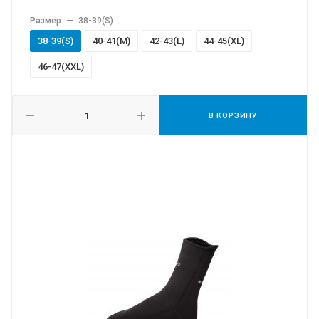
Размер
—
38-39(S)
38-39(S)
40-41(M)
42-43(L)
44-45(XL)
46-47(XXL)
В КОРЗИНУ