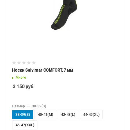
Носки Salvimar COMFORT, 7 мм
Много
3 150
руб.
Размер
—
38-39(S)
38-39(S)
40-41(M)
42-43(L)
44-45(XL)
46-47(XXL)