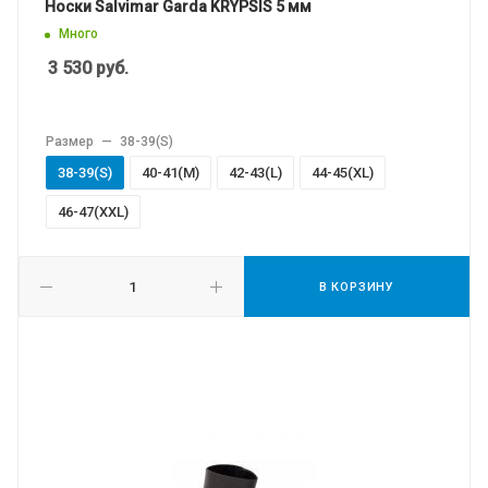
Носки Salvimar Garda KRYPSIS 5 мм
Много
3 530
руб.
Размер
—
38-39(S)
38-39(S)
40-41(M)
42-43(L)
44-45(XL)
46-47(XXL)
В КОРЗИНУ