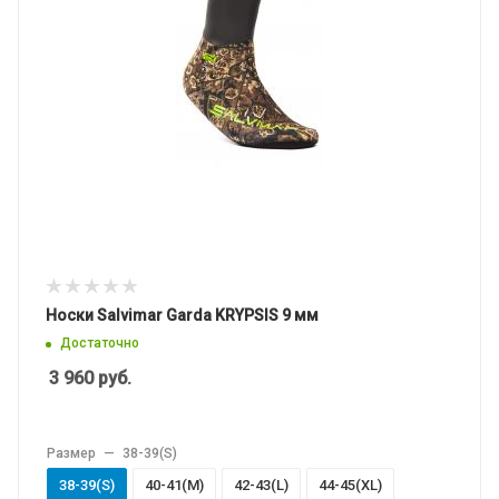
Носки Salvimar Garda KRYPSIS 9 мм
Достаточно
3 960
руб.
Размер
—
38-39(S)
38-39(S)
40-41(M)
42-43(L)
44-45(XL)