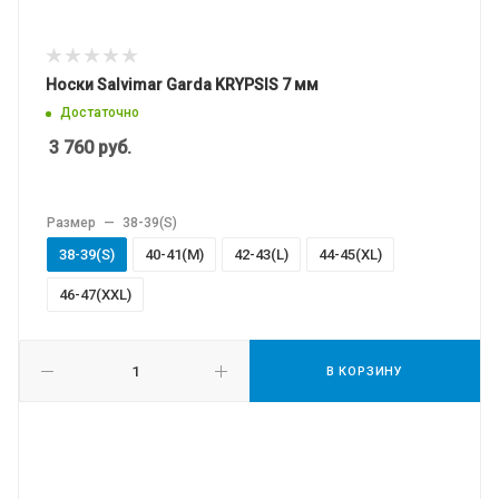
Носки Salvimar Garda KRYPSIS 7 мм
Достаточно
3 760
руб.
Размер
—
38-39(S)
38-39(S)
40-41(M)
42-43(L)
44-45(XL)
46-47(XXL)
В КОРЗИНУ