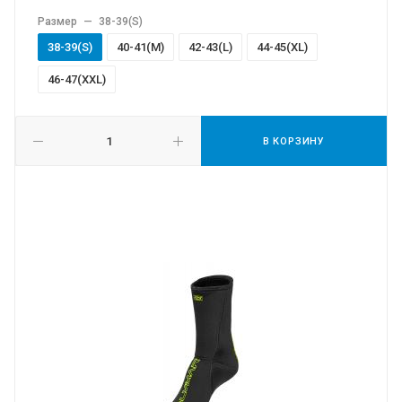
Размер
—
38-39(S)
38-39(S)
40-41(M)
42-43(L)
44-45(XL)
46-47(XXL)
В КОРЗИНУ