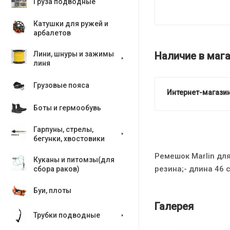
Груза подводные
Катушки для ружей и
арбалетов
Наличие в мага
Лини, шнуры и зажимы
линя
Грузовые пояса
Интернет-магазин
Боты и гермообувь
Гарпуны, стрелы,
бегунки, хвостовики
Ремешок Marlin для
Куканы и питомзы(для
резина;- длина 46 
сбора раков)
Буи, плоты
Галерея
Трубки подводные