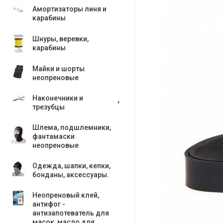
Амортизаторы линя и
карабины
Шнуры, веревки,
карабины
Майки и шорты
неопреновые
Наконечники и
трезубцы
Шлема, подшлемники,
фантамаски
неопреновые
Одежда, шапки, кепки,
бонданы, аксесcуары.
Неопреновый клей,
антифог -
антизапотеватель для
масок, масло для