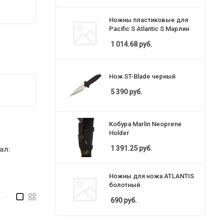
Ножны пластиковые для
Pacific S Atlantic S Марлин
1 014.68
руб.
Нож ST-Blade черный
5 390
руб.
Кобура Marlin Neoprene
Holder
1 391.25
руб.
ал:
Ножны для ножа ATLANTIS
болотный
—
690
руб.