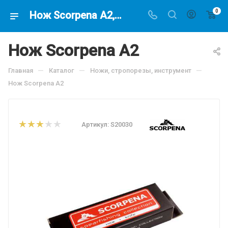
0
Нож Scorpena A2, по цене 1504.5 руб, купить в интернет-магазине подводной охоты Водолаз.РФ в Москве. -
Нож Scorpena A2
—
—
—
Главная
Каталог
Ножи, стропорезы, инструмент
Нож Scorpena A2
Артикул:
S20030