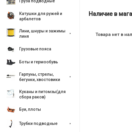
Груза подводные
Наличие в мага
Катушки для ружей и
арбалетов
Лини, шнуры и зажимы
Товара нет в на
линя
Грузовые пояса
Боты и гермообувь
Гарпуны, стрелы,
бегунки, хвостовики
Куканы и питомзы(для
сбора раков)
Буи, плоты
Трубки подводные