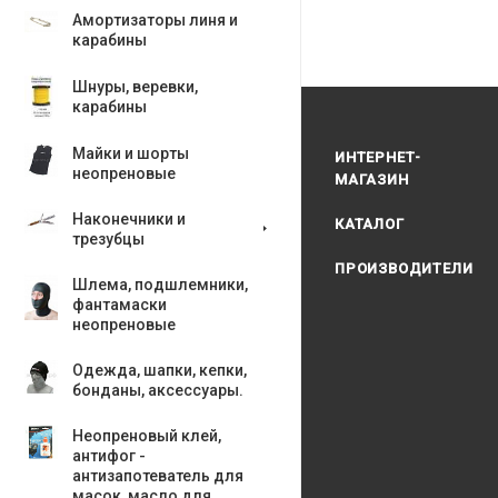
Амортизаторы линя и
карабины
Шнуры, веревки,
карабины
Майки и шорты
ИНТЕРНЕТ-
неопреновые
МАГАЗИН
Наконечники и
КАТАЛОГ
трезубцы
ПРОИЗВОДИТЕЛИ
Шлема, подшлемники,
фантамаски
неопреновые
Одежда, шапки, кепки,
бонданы, аксесcуары.
Неопреновый клей,
антифог -
антизапотеватель для
масок, масло для