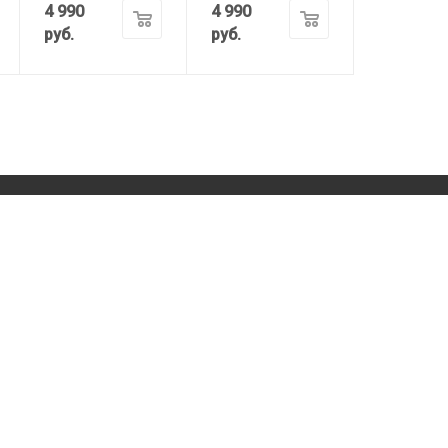
4 990
4 990
руб.
руб.
КОМАНДА
ИНФОРМАЦИЯ
ВОДОЛАЗ.РФ
Магазины
КОМПАНИЯ
Оплата
Доставка
О компании
Гарантийные
Контакты
обязательства
Команда