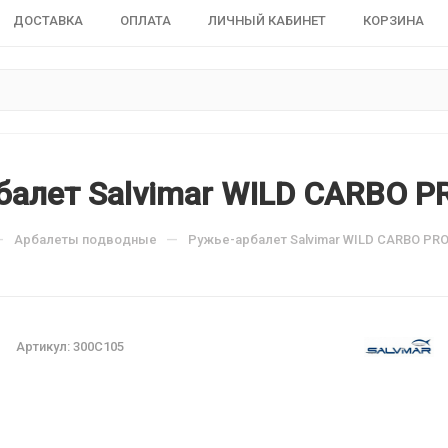
ДОСТАВКА
ОПЛАТА
ЛИЧНЫЙ КАБИНЕТ
КОРЗИНА
балет Salvimar WILD CARBO P
—
—
Арбалеты подводные
Ружье-арбалет Salvimar WILD CARBO PRO
Артикул:
300C105