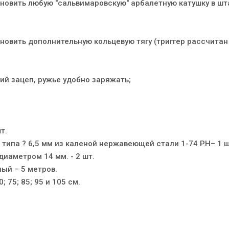
ановить любую "сальвимаровскую" арбалетную катушку в шт
новить дополнительную кольцевую тягу (триггер рассчитан
ий зацеп, ружье удобно заряжать;
т.
 типа ? 6,5 мм из каленой нержавеющей стали 1-74 PH– 1 ш
иаметром 14 мм. - 2 шт.
ый – 5 метров.
 75; 85; 95 и 105 см.