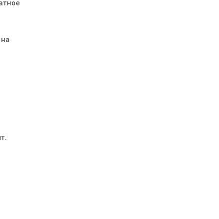
атное
 на
т.