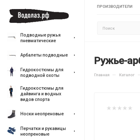
ПРОИЗВОДИТЕЛИ
Подводные ружья
пневматические
Арбалеты подводные
Ружье-ар
Гидрокостюмы для
—
Главная
Каталог
подводной охоты
Гидрокостюмы для
дайвинга и водных
видов спорта
Носки неопреновые
Перчатки и рукавицы
неопреновые