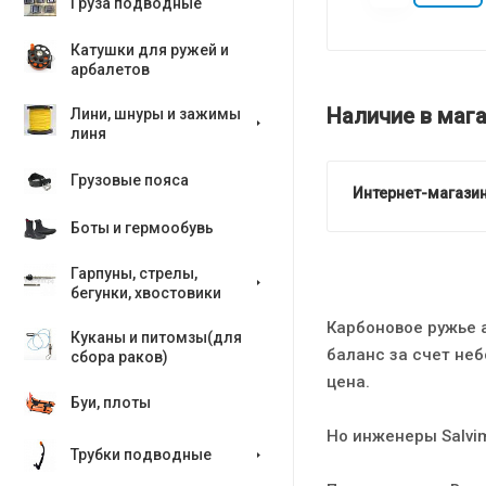
Груза подводные
Катушки для ружей и
арбалетов
Наличие в мага
Лини, шнуры и зажимы
линя
Грузовые пояса
Интернет-магазин
Боты и гермообувь
Гарпуны, стрелы,
бегунки, хвостовики
Карбоновое ружье 
Куканы и питомзы(для
баланс за счет не
сбора раков)
цена.
Буи, плоты
Но инженеры Salvim
Трубки подводные