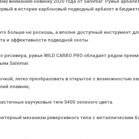
у вниманию новинку 2020 года от Salvimar: Ружье арбалет
ервый в истории карбоновый подводный арбалет в бюджет
это больше не роскошь, а вполне доступный инструмент дл
а и эффективности подводной охоты.
о ресивера, ружье WILD CARBO PRO обладает рядом преи
ям Salvimar:
мычкой, легко преобразовать в открытое с возможностью з
улий плавник;
астичные каучуковые тяги S400 зеленого цвета.
риггерный механизм риверсивного типа с металлическим 