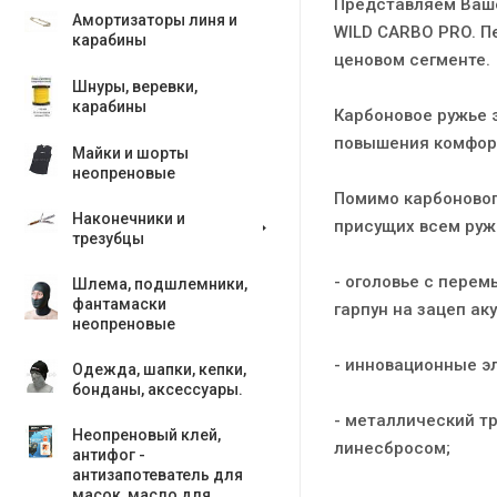
Представляем Вашем
Амортизаторы линя и
WILD CARBO PRO. П
карабины
ценовом сегменте.
Шнуры, веревки,
карабины
Карбоновое ружье 
повышения комфорт
Майки и шорты
неопреновые
Помимо карбоновог
Наконечники и
присущих всем ружь
трезубцы
- оголовье с пере
Шлема, подшлемники,
фантамаски
гарпун на зацеп ак
неопреновые
- инновационные эл
Одежда, шапки, кепки,
бонданы, аксесcуары.
- металлический т
Неопреновый клей,
линесбросом;
антифог -
антизапотеватель для
масок, масло для