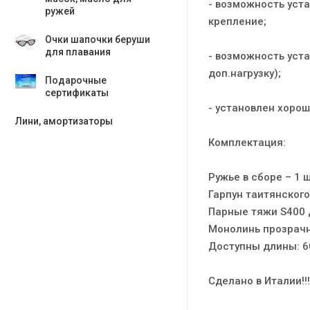
- возможность уст
ружей
крепление;
Очки шапочки беруши
для плавания
- возможность уста
доп.нагрузку);
Подарочные
сертификаты
- установлен хорош
Лини, амортизаторы
Комплектация:
Ружье в сборе – 1 ш
Гарпун таитянского
Парные тяжи S400 д
Монолинь прозрачн
Доступны длины: 60;
Сделано в Италии!!!