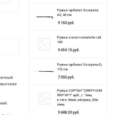
Ружье-арбалет Scorpena
A3, 40 см
9 160
руб.
Ружье cressi comanche rail
100
9 434.15
руб.
Ружье-арбалет Scorpena D,
115 см
7 050
руб.
личный
 высокая
Ружье САРГАН "СИВУЧ H/M
950*16*1" арб., г. 7мм,
к.тяга 16мм, катушка, 25м
ний.
линь
9 688.30
руб.