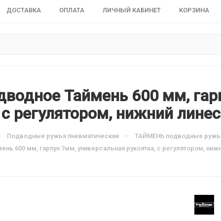
ДОСТАВКА
ОПЛАТА
ЛИЧНЫЙ КАБИНЕТ
КОРЗИНА
дводное Таймень 600 мм, гар
 с регулятором, нижний линес
—
—
Подводные ружья пневматические
ТАЙМЕНЬ подводные ружь
нь 600 мм, гарпун 7мм, универсальная рукоятка, с регулятором, ниж