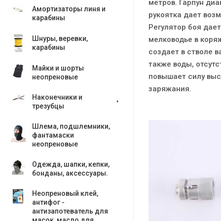
метров. Гарпун ди
Амортизаторы линя и
рукоятка дает возм
карабины
Регулятор боя дае
Шнуры, веревки,
мелководье в коря
карабины
создает в стволе в
также воды, отсутс
Майки и шорты
повышает силу выс
неопреновые
заряжания.
Наконечники и
трезубцы
Шлема, подшлемники,
фантамаски
неопреновые
Одежда, шапки, кепки,
бонданы, аксесcуары.
Неопреновый клей,
антифог -
антизапотеватель для
масок, масло для