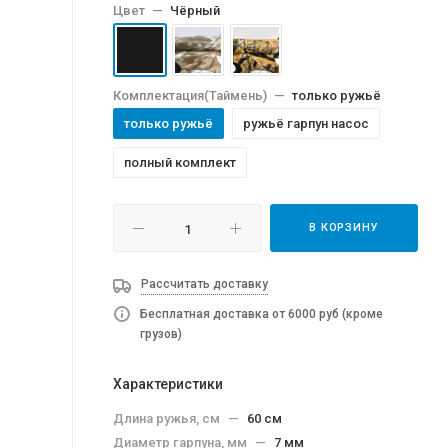
Цвет
—
Чёрный
Комплектация(Таймень)
—
только ружьё
только ружьё
ружьё гарпун насос
полный комплект
В КОРЗИНУ
Рассчитать доставку
Бесплатная доставка от 6000 руб (кроме
грузов)
Характеристики
Длина ружья, см
—
60 см
Диаметр гарпуна, мм
—
7 мм