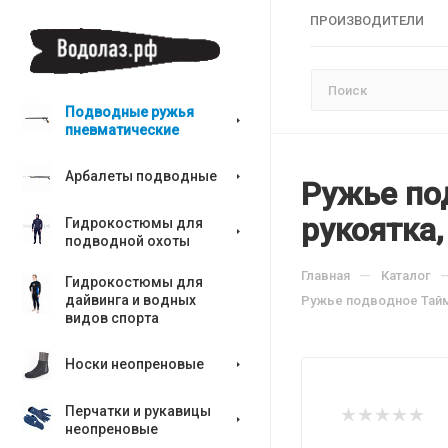
ПРОИЗВОДИТЕЛИ
Подводные ружья
пневматические
Арбалеты подводные
Ружье по
рукоятка,
Гидрокостюмы для
подводной охоты
—
Главная
Каталог
Гидрокостюмы для
дайвинга и водных
Ружье подводное Тайме
видов спорта
Носки неопреновые
Перчатки и рукавицы
неопреновые