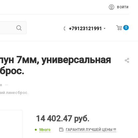
ВОЙТИ
0
+79123121991
пун 7мм, универсальная
брос.
—
я
ний линесброс.
14 402.47
руб.
Много
ГАРАНТИЯ ЛУЧШЕЙ ЦЕНЫ !!!