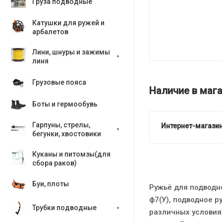
Груза подводные
Катушки для ружей и
арбалетов
Лини, шнуры и зажимы
линя
Грузовые пояса
Наличие в мага
Боты и гермообувь
Гарпуны, стрелы,
Интернет-магазин
бегунки, хвостовики
Куканы и питомзы(для
сбора раков)
Буи, плоты
Ружьё для подводн
ф7(У), подводное р
Трубки подводные
различных условиях