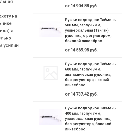
альная
от
14 904.88 руб.
охоту на
Ружье подводное Таймень
ьнике
500 мм, гарпун 7мм,
ила) а
универсальная (ТайГан)
рукоятка, с регулятором,
ельно
боковой линесброс.
м усилии
от
14 569.95 руб.
Ружье подводное Таймень
600 мм, гарпун 8мм,
анатомическая рукоятка,
без регулятора, нижний
линесброс.
от
14 737.42 руб.
Ружье подводное Таймень
400 мм, гарпун 7мм,
универсальная рукоятка,
без регулятора, боковой
линесброс.