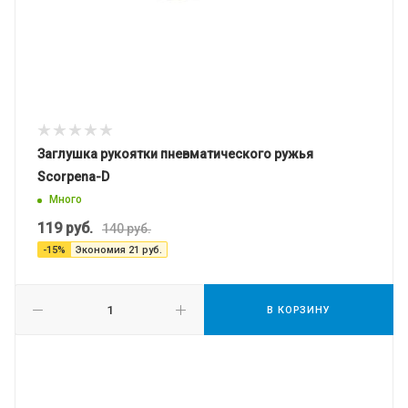
Заглушка рукоятки пневматического ружья
Scorpena-D
Много
119
руб.
140
руб.
-
15
%
Экономия
21
руб.
В КОРЗИНУ