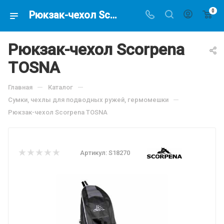
0
Рюкзак-чехол Scorpena TOSNA, по цене 5227.5 руб, купить в интернет-магазине подводной охоты Водолаз.РФ в Москве. -
Рюкзак-чехол Scorpena
TOSNA
—
—
Главная
Каталог
—
Сумки, чехлы для подводных ружей, гермомешки
Рюкзак-чехол Scorpena TOSNA
Артикул:
S18270