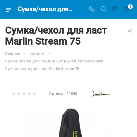
0
Сумка/чехол для ласт Marlin Stream 75, по цене 1923.9 руб, купить в интернет-магазине подводной охоты Водолаз.РФ в Москве. -
Сумка/чехол для ласт
Marlin Stream 75
—
—
Главная
Каталог
—
Сумки, чехлы для подводных ружей, гермомешки
Сумка/чехол для ласт Marlin Stream 75
Артикул:
11845