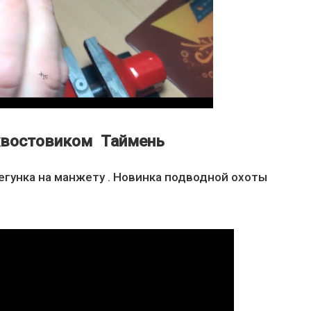
хвостовиком Таймень
егунка на манжету . Новинка подводной охоты