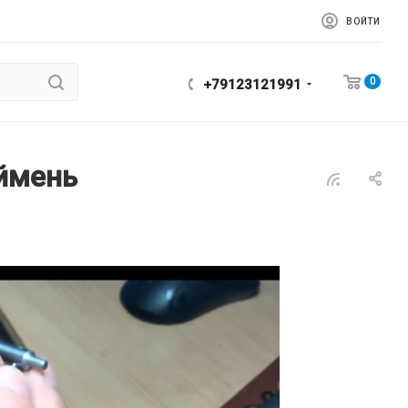
ВОЙТИ
0
+79123121991
ймень