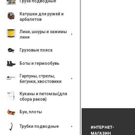
Груза подводные
Катушки для ружей и
арбалетов
Лини, шнуры и зажимы
линя
Грузовые пояса
Боты и гермообувь
Гарпуны, стрелы,
бегунки, хвостовики
Куканы и питомзы(для
сбора раков)
Буи, плоты
Трубки подводные
ИНТЕРНЕТ-
МАГАЗИН