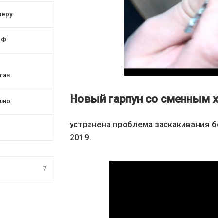
меру
РФ
ган
Новый гарпун со сменным 
шно
устранена проблема заскакивания б
2019.
7