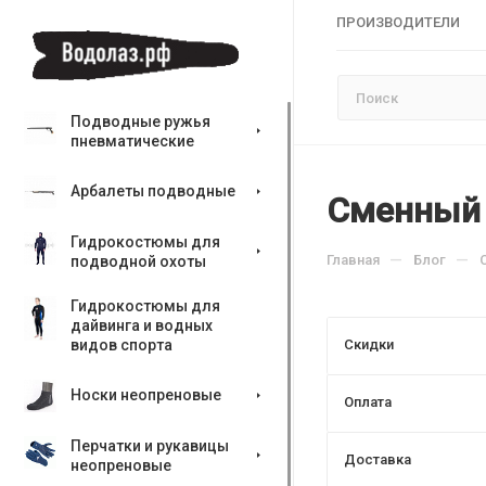
ПРОИЗВОДИТЕЛИ
Подводные ружья
пневматические
Арбалеты подводные
Сменный 
Гидрокостюмы для
—
—
Главная
Блог
подводной охоты
Гидрокостюмы для
дайвинга и водных
видов спорта
Скидки
Носки неопреновые
Оплата
Перчатки и рукавицы
Доставка
неопреновые