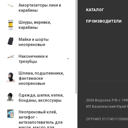
Амортизаторы линя и
КАТАЛОГ
карабины
ПРОИЗВОДИТЕЛИ
Шнуры, веревки,
карабины
Майки и шорты
неопреновые
Наконечники и
трезубцы
Шлема, подшлемники,
фантамаски
неопреновые
Одежда, шапки, кепки,
бонданы, аксесcуары.
2026 Водолаз.РФ с 199
ИП Базилевский Юрий
Неопреновый клей,
антифог -
ОГРНИП 3117451115000
антизапотеватель для
масок, масло для