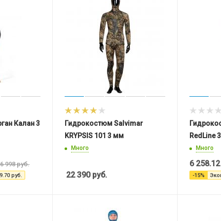
ган Калан 3
Гидрокостюм Salvimar
Гидроко
KRYPSIS 101 3 мм
RedLine 
Много
Много
6 258.12
6 998
руб.
22 390
руб.
9.70
руб.
-
15
%
Эко