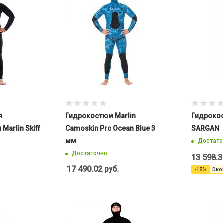
я
Гидрокостюм Marlin
Гидроко
Marlin Skiff
Camoskin Pro Ocean Blue 3
SARGAN
мм
Достато
Достаточно
13 598.3
17 490.02
руб.
-
15
%
Эко