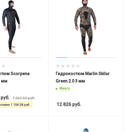
стюм Scorpena
Гидрокостюм Marlin Skilur
3 мм
Green 2.0 3 мм
Много
руб.
7 362.50
руб.
12 826
руб.
номия
1 104.38
руб.