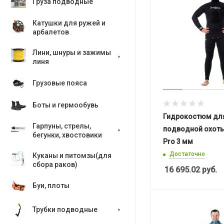
Груза подводные
Катушки для ружей и
арбалетов
Лини, шнуры и зажимы
линя
Грузовые пояса
Боты и гермообувь
Гидрокостюм дл
Гарпуны, стрелы,
подводной охоты 
бегунки, хвостовики
Pro 3 мм
Достаточно
Куканы и питомзы(для
сбора раков)
16 695.02
руб.
Буи, плоты
Трубки подводные