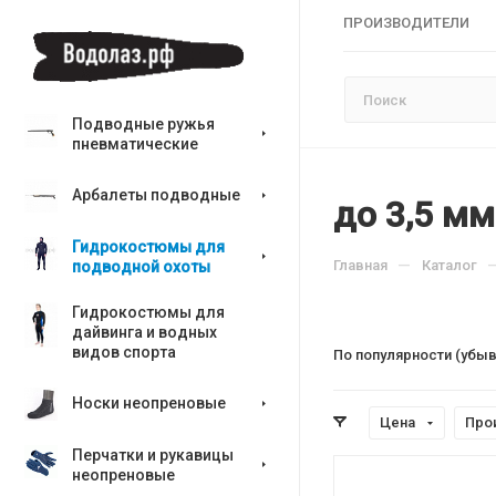
ПРОИЗВОДИТЕЛИ
Подводные ружья
пневматические
Арбалеты подводные
до 3,5 мм
Гидрокостюмы для
—
Главная
Каталог
подводной охоты
Гидрокостюмы для
дайвинга и водных
видов спорта
По популярности (убы
Носки неопреновые
Цена
Про
Перчатки и рукавицы
неопреновые