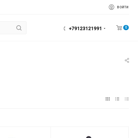
ВОЙТИ
0
+79123121991