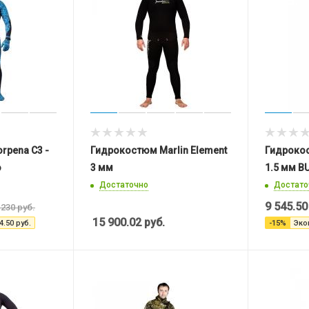
rpena C3 -
Гидрокостюм Marlin Element
Гидрокос
o
3 мм
1.5 мм B
Достаточно
Достато
9 545.50
 230
руб.
15 900.02
руб.
4.50
руб.
-
15
%
Эко