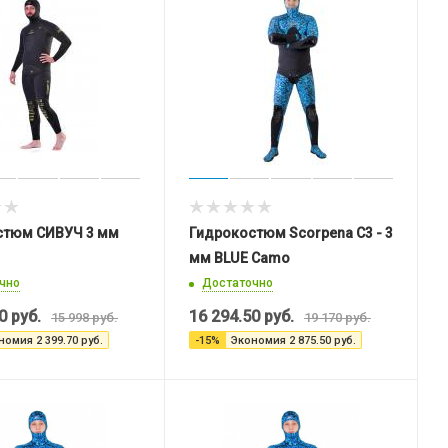
стюм СИВУЧ 3 мм
Гидрокостюм Scorpena C3 - 3
мм BLUE Camo
чно
Достаточно
0
руб.
16 294.50
руб.
15 998
руб.
19 170
руб.
номия
2 399.70
руб.
-
15
%
Экономия
2 875.50
руб.