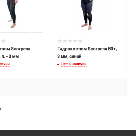
стюм Scorpena
Гидрокостюм Scorpena B3+,
.п. - 3 мм
3 мм, синий
аличии
Нет в наличии