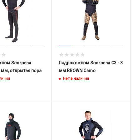
стюм Scorpena
Гидрокостюм Scorpena C3 - 3
3 мм, открытая пора
мм BROWN Camo
аличии
Нет в наличии