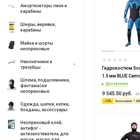
Амортизаторы линя и
карабины
Шнуры, веревки,
карабины
Майки и шорты
неопреновые
Наконечники и
трезубцы
Гидрокостюм Sco
1.5 мм BLUE Cam
Шлема, подшлемники,
Достаточно
фантамаски
неопреновые
9 545.50
руб.
11
-
15
%
Экономия
1 68
Одежда, шапки, кепки,
бонданы, аксесcуары.
Неопреновый клей,
антифог -
антизапотеватель для
масок, масло для