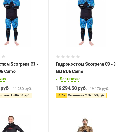
тюм Scorpena C3 -
Гидрокостюм Scorpena C3 - 3
UE Camo
мм BUE Camo
чно
Достаточно
руб.
16 294.50
руб.
11 230
руб.
19 170
руб.
номия
1 684.50
руб.
-
15
%
Экономия
2 875.50
руб.