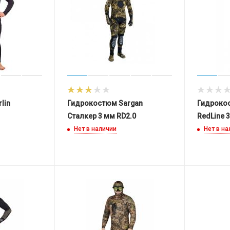
lin
Гидрокостюм Sargan
Гидроко
Сталкер 3 мм RD2.0
RedLine 
Нет в наличии
Нет в н