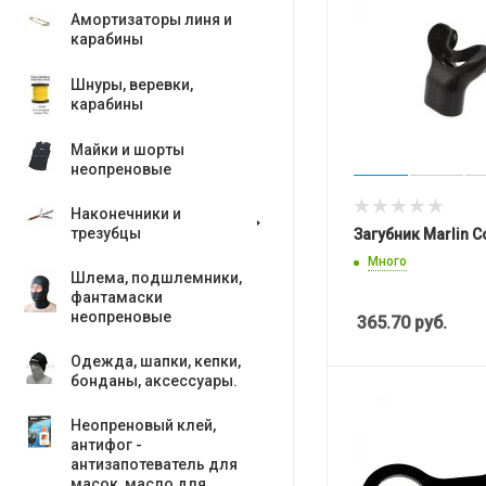
Амортизаторы линя и
карабины
Шнуры, веревки,
карабины
Майки и шорты
неопреновые
Наконечники и
трезубцы
Загубник Marlin C
Много
Шлема, подшлемники,
фантамаски
неопреновые
365.70
руб.
Одежда, шапки, кепки,
бонданы, аксесcуары.
Неопреновый клей,
антифог -
антизапотеватель для
масок, масло для