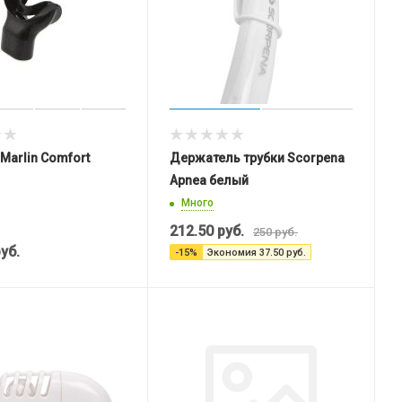
 Marlin Comfort
Держатель трубки Scorpena
Apnea белый
Много
212.50
руб.
250
руб.
уб.
-
15
%
Экономия
37.50
руб.