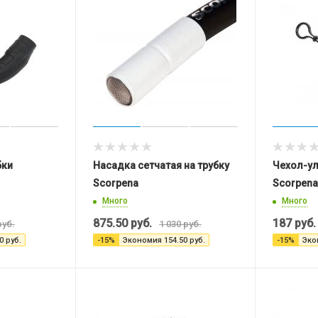
бки
Насадка сетчатая на трубку
Чехол-ул
Scorpena
Scorpena
Много
Много
875.50
руб.
187
руб.
уб.
1 030
руб.
0
руб.
-
15
%
Экономия
154.50
руб.
-
15
%
Эко