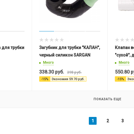
 для трубки
Загубник для трубки "КАЛАН",
Клапан в
черный силикон SARGAN
"сухой", 
Много
Много
338.30
руб.
550.80
р
398
руб.
-
15
%
Экономия
59.70
руб.
-
15
%
Эко
ПОКАЗАТЬ ЕЩЕ
1
2
3