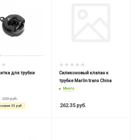
итка для трубки
Силиконовый клапан к
трубке Marlin trans China
Много
220
руб.
262.35
руб.
номия
33
руб.