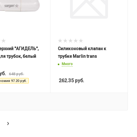
ерхний "АГИДЕЛЬ",
Силиконовый клапан к
для трубок, белый
трубке Marlin trans
Много
уб.
648
руб.
262.35
руб.
номия
97.20
руб.