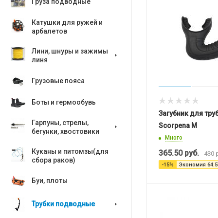
Груза подводные
Катушки для ружей и
арбалетов
Лини, шнуры и зажимы
линя
Грузовые пояса
Боты и гермообувь
Загубник для тру
Гарпуны, стрелы,
Scorpena M
бегунки, хвостовики
Много
Куканы и питомзы(для
365.50
руб.
430
р
сбора раков)
-
15
%
Экономия
64.5
Буи, плоты
Трубки подводные