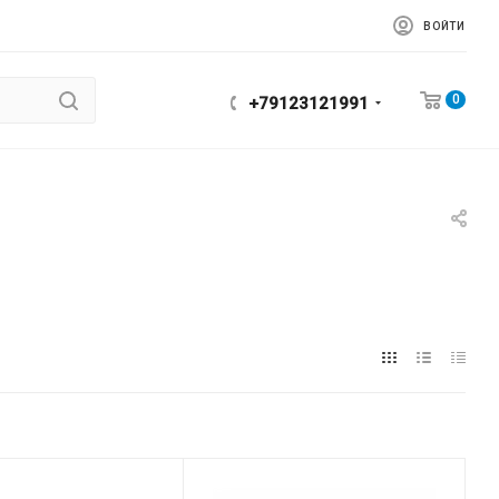
ВОЙТИ
0
+79123121991