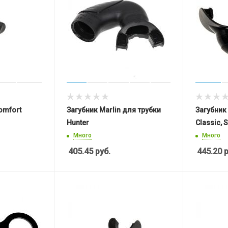
omfort
Загубник Marlin для трубки
Загубник
Hunter
Classic, S
Много
Много
405.45
руб.
445.20
р