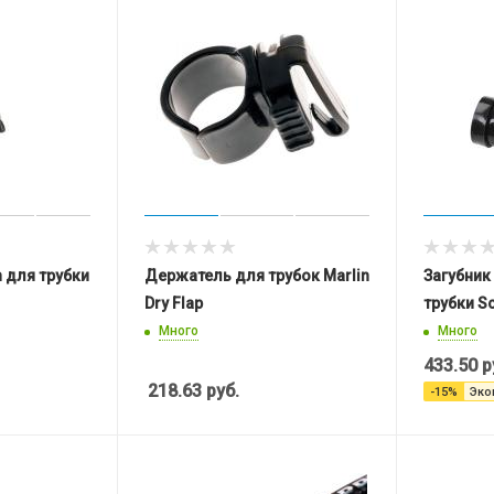
 для трубки
Держатель для трубок Marlin
Загубник
Dry Flap
трубки S
Много
Много
433.50
р
218.63
руб.
-
15
%
Эко