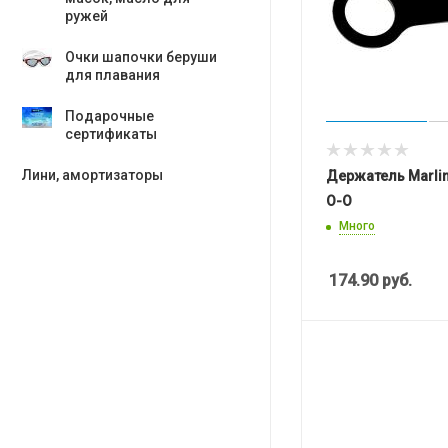
ружей
Очки шапочки беруши
для плавания
Подарочные
сертификаты
Лини, амортизаторы
Держатель Marlin
O-O
Много
174.90
руб.