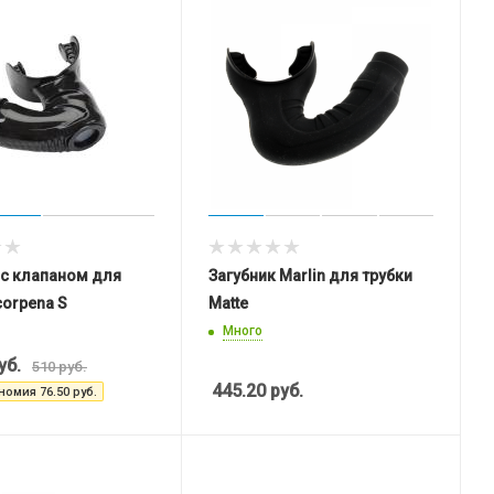
 с клапаном для
Загубник Marlin для трубки
corpena S
Matte
Много
уб.
510
руб.
445.20
руб.
номия
76.50
руб.