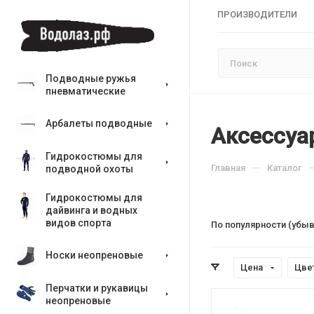
ПРОИЗВОДИТЕЛИ
Подводные ружья
пневматические
Арбалеты подводные
Аксессуа
Гидрокостюмы для
—
Главная
Каталог
подводной охоты
Гидрокостюмы для
дайвинга и водных
видов спорта
По популярности (убы
Носки неопреновые
Цена
Цве
Перчатки и рукавицы
неопреновые