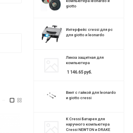
компьютера leonardo и
giotto
Интерфейс cressi для pc
для giotto и leonardo
Линза защитная для
компьютера
1 146.65
руб.
Винт с гайкой для leonardo
и giotto cressi
—
K Cressi Батарея для
наручного компьютера
Cressi NEWTON и DRAKE