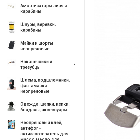
Амортизаторы линя и
карабины
Шнуры, веревки,
карабины
Майки и шорты
неопреновые
Наконечники и
трезубцы
Шлема, подшлемники,
фантамаски
неопреновые
Одежда, шапки, кепки,
бонданы, аксесcуары.
Неопреновый клей,
антифог -
антизапотеватель для
масок, масло для