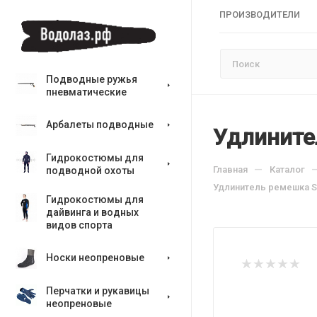
ПРОИЗВОДИТЕЛИ
Подводные ружья
пневматические
Арбалеты подводные
Удлините
Гидрокостюмы для
—
Главная
Каталог
подводной охоты
Удлинитель ремешка S
Гидрокостюмы для
дайвинга и водных
видов спорта
Носки неопреновые
Перчатки и рукавицы
неопреновые