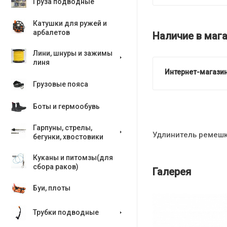
Груза подводные
Катушки для ружей и
арбалетов
Наличие в мага
Лини, шнуры и зажимы
линя
Интернет-магазин
Грузовые пояса
Боты и гермообувь
Гарпуны, стрелы,
Удлинитель ремешк
бегунки, хвостовики
Куканы и питомзы(для
сбора раков)
Галерея
Буи, плоты
Трубки подводные