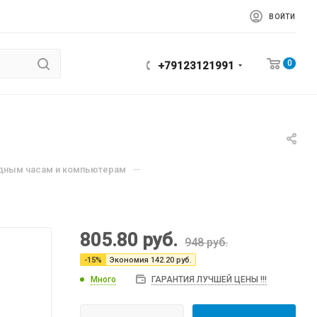
ВОЙТИ
0
+79123121991
—
одным часам и компьютерам
805.80
руб.
948
руб.
-
15
%
Экономия
142.20
руб.
Много
ГАРАНТИЯ ЛУЧШЕЙ ЦЕНЫ !!!