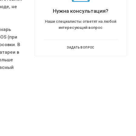
оде, не
Нужна консультация?
Наши специалисты ответят на любой
интересующий вопрос
онарь
OS (при
юсовки. В
ЗАДАТЬ ВОПРОС
атареи в
больше
расный