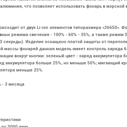
алюминия, что позволяет использовать фонарь в морской в
исходит от двух Li-ion элементов типоразмера «26650». Ф
ных режима свечения - 100% - 60% - 35%, а также режим S
 3 секунды). Изделие оснащено платой защиты от перепол
ой массы фонарей данная модель имеет контроль заряда б
кации вокруг кнопки: зеленый цвет - заряд аккумулятора 
ряд аккумулятора больше 25%, но меньше 50%; мигающий к
улятора меньше 25%.
 - 3 месяца
теристики
 до 3000 люм