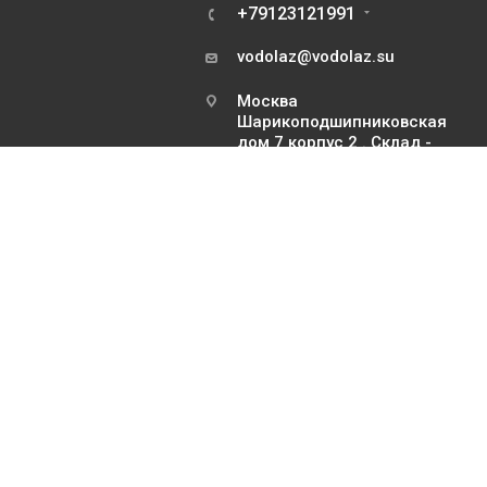
+79123121991
vodolaz@vodolaz.su
Москва
Шарикоподшипниковская
дом 7 корпус 2 . Склад -
только для курьеров и
транспортных компаний