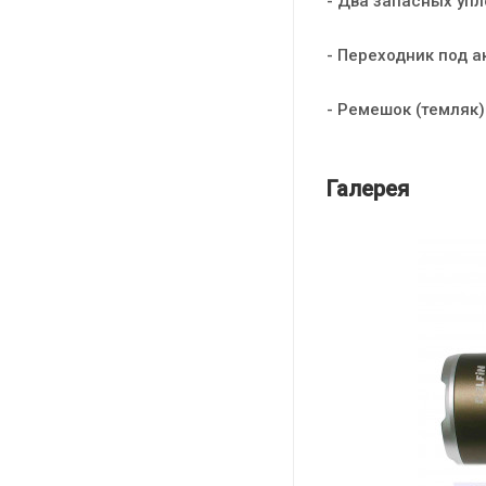
- Два запасных упл
- Переходник под а
- Ремешок (темляк)
Галерея