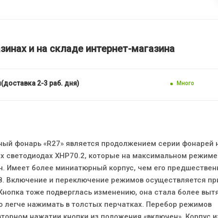
зинах и на складе интернет-магазина
(доставка 2-3 раб. дня)
Много
ый фонарь «R27» является продолжением серии фонарей 
 светодиодах XHP70.2, которые на максимальном режиме
. Имеет более миниатюрный корпус, чем его предшествен
28. Включение и переключение режимов осуществляется п
Кнопка тоже подверглась изменению, она стала более выт
о легче нажимать в толстых перчатках. Перебор режимов
вторном нажатии кнопки из положения «включен». Корпус и