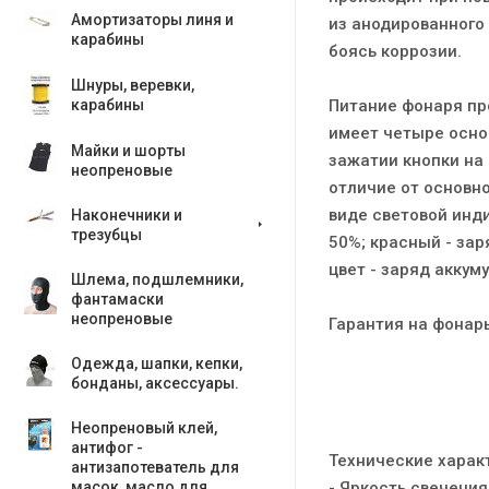
Амортизаторы линя и
из анодированного 
карабины
боясь коррозии.
Шнуры, веревки,
Питание фонаря про
карабины
имеет четыре основ
Майки и шорты
зажатии кнопки на
неопреновые
отличие от основн
виде световой инди
Наконечники и
трезубцы
50%; красный - за
цвет - заряд аккум
Шлема, подшлемники,
фантамаски
неопреновые
Гарантия на фонарь
Одежда, шапки, кепки,
бонданы, аксесcуары.
Неопреновый клей,
антифог -
Технические харак
антизапотеватель для
- Яркость свечения
масок, масло для