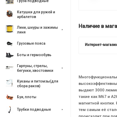
Груза подводные
Катушки для ружей и
арбалетов
Наличие в мага
Лини, шнуры и зажимы
линя
Грузовые пояса
Интернет-магазин
Боты и гермообувь
Гарпуны, стрелы,
бегунки, хвостовики
Многофункциональн
Куканы и питомзы(для
высокоэффективных
сбора раков)
выдают 3000 люмин
такие как М67 и А
Буи, плоты
магнитной кнопки. 
тем самым её стал
Трубки подводные
происходит при по