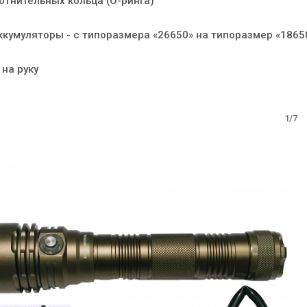
отнительных кольца (О-ринга)
ккумуляторы - с типоразмера «26650» на типоразмер «1865
 на руку
1/7