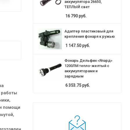
аккумулятора 26650,
ТЕПЛЫЙ свет
16 790
руб.
Адаптер пластиковый для
крепления фонаря к ружью
1 147.50
руб.
Фонарь Дельфин «Япард»
1200ЛМ тепло-желтый с
аккумуляторами и
зарядным
на
6 353.75
руб.
 работы
ники,
ри помощи
янутой,
зготовлен