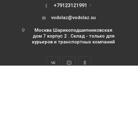
+79123121991
vodolaz@vodolaz.su
Москва Шарикоподшипниковская
дом 7 корпус 2 . Склад - только для
курьеров и транспортных компаний
2026 Водолаз.РФ с 1995 года
ИП Базилевский Юрий Павлович
ОГРНИП 311745111500063