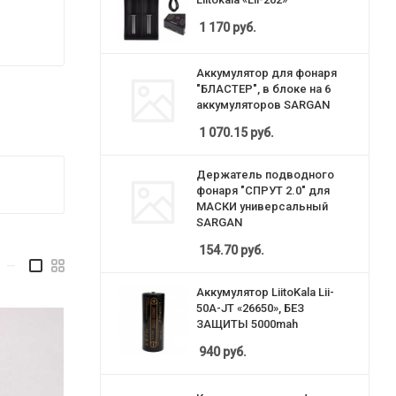
1 170
руб.
Аккумулятор для фонаря
"БЛАСТЕР", в блоке на 6
аккумуляторов SARGAN
1 070.15
руб.
Держатель подводного
фонаря "СПРУТ 2.0" для
МАСКИ универсальный
SARGAN
154.70
руб.
—
Аккумулятор LiitoKala Lii-
50A-JT «26650», БЕЗ
ЗАЩИТЫ 5000mah
940
руб.