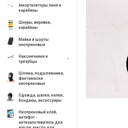
Амортизаторы линя и
карабины
Шнуры, веревки,
карабины
Майки и шорты
неопреновые
Наконечники и
трезубцы
Шлема, подшлемники,
фантамаски
неопреновые
Одежда, шапки, кепки,
бонданы, аксесcуары.
Неопреновый клей,
антифог -
антизапотеватель для
масок, масло для