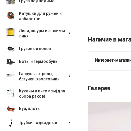
Груза подводные
Катушки для ружей и
арбалетов
Лини, шнуры и зажимы
линя
Наличие в мага
Грузовые пояса
Интернет-магазин
Боты и гермообувь
Гарпуны, стрелы,
бегунки, хвостовики
Галерея
Куканы и питомзы(для
сбора раков)
Буи, плоты
Трубки подводные