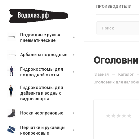
ПРОИЗВОДИТЕЛИ
Подводные ружья
пневматические
Арбалеты подводные
Оголовни
Гидрокостюмы для
—
Главная
Каталог
подводной охоты
Оголовник для налобн
Гидрокостюмы для
дайвинга и водных
видов спорта
Носки неопреновые
Перчатки и рукавицы
неопреновые