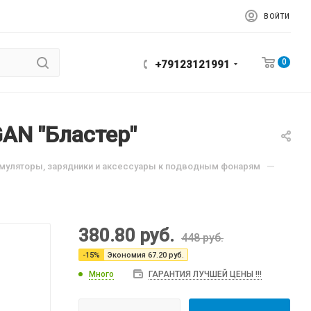
ВОЙТИ
0
+79123121991
AN "Бластер"
—
муляторы, зарядники и аксессуары к подводным фонарям
380.80
руб.
448
руб.
-
15
%
Экономия
67.20
руб.
Много
ГАРАНТИЯ ЛУЧШЕЙ ЦЕНЫ !!!