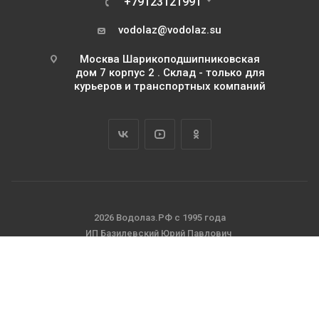
+79123121991
vodolaz@vodolaz.su
Москва Шарикоподшипниковская
дом 7 корпус 2 . Склад - только для
курьеров и транспортных компаний
2026 Водолаз.РФ с 1995 года
ИП Базилевский Юрий Павлович
ОГРНИП 311745111500063