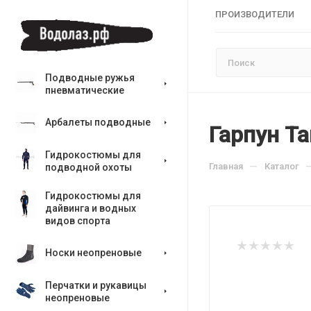
ПРОИЗВОДИТЕЛИ
Подводные ружья
пневматические
Арбалеты подводные
Гарпун Та
Гидрокостюмы для
—
Главная
Каталог
подводной охоты
Гидрокостюмы для
дайвинга и водных
видов спорта
Носки неопреновые
Перчатки и рукавицы
неопреновые