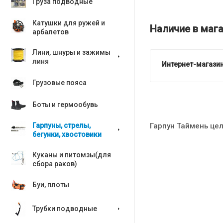
Груза подводные
Катушки для ружей и
Наличие в мага
арбалетов
Лини, шнуры и зажимы
линя
Интернет-магазин
Грузовые пояса
Боты и гермообувь
Гарпун Таймень цел
Гарпуны, стрелы,
бегунки, хвостовики
Куканы и питомзы(для
сбора раков)
Буи, плоты
Трубки подводные