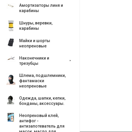
Амортизаторы линя и
карабины
Шнуры, веревки,
карабины
Майки и шорты
неопреновые
Наконечники и
трезубцы
Шлема, подшлемники,
фантамаски
неопреновые
Одежда, шапки, кепки,
бонданы, аксесcуары.
Неопреновый клей,
антифог -
антизапотеватель для
масок, масло для