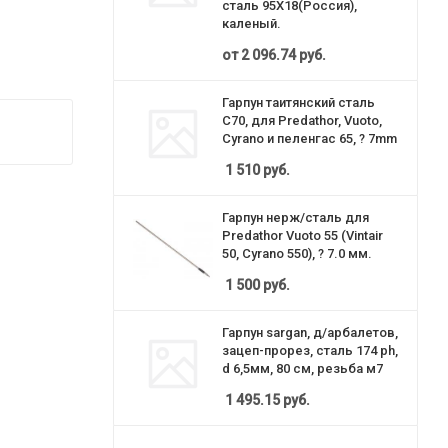
сталь 95Х18(Россия),
каленый.
от
2 096.74 руб.
Гарпун таитянский сталь
С70, для Predathor, Vuoto,
Cyrano и пеленгас 65, ? 7mm
1 510
руб.
Гарпун нерж/сталь для
Predathor Vuoto 55 (Vintair
50, Cyrano 550), ? 7.0 мм.
1 500
руб.
Гарпун sargan, д/арбалетов,
зацеп-прорез, сталь 174 ph,
d 6,5мм, 80 см, резьба м7
1 495.15
руб.