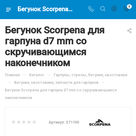
0
Бегунок Scorpena для гарпуна d7 mm со скручивающимся наконечником, по цене 204 руб, купить в интернет-магазине подводной охоты Водолаз.РФ в Москве. -
Бегунок Scorpena для
гарпуна d7 mm со
скручивающимся
наконечником
—
—
Главная
Каталог
Гарпуны, стрелы, бегунки, хвостовики
—
—
Бегунки, хвостовики, запчасти для гарпунов
Бегунок Scorpena для гарпуна d7 mm со скручивающимся
наконечником
Артикул:
S71100