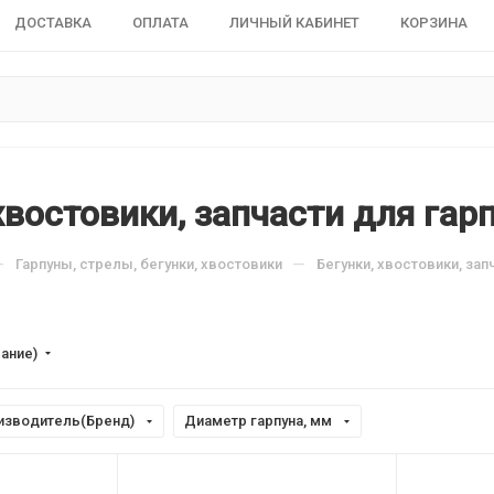
ДОСТАВКА
ОПЛАТА
ЛИЧНЫЙ КАБИНЕТ
КОРЗИНА
хвостовики, запчасти для гар
—
—
Гарпуны, стрелы, бегунки, хвостовики
Бегунки, хвостовики, зап
вание)
изводитель(Бренд)
Диаметр гарпуна, мм