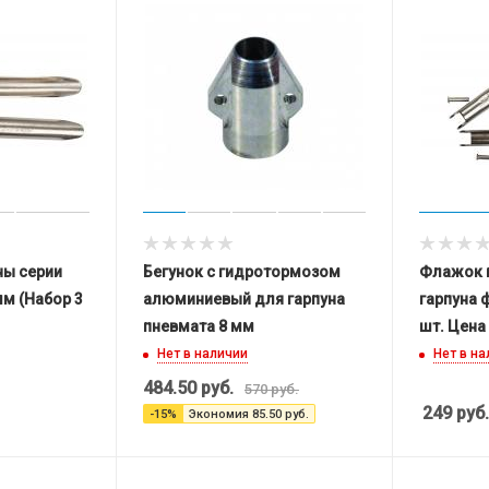
ны серии
Бегунок с гидротормозом
Флажок 
 мм (Набор 3
алюминиевый для гарпуна
гарпуна ф
пневмата 8 мм
шт. Цена 
Нет в наличии
Нет в н
484.50
руб.
570
руб.
249
руб.
-
15
%
Экономия
85.50
руб.