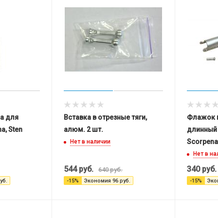
а для
Вставка в отрезные тяги,
Флажок 
a, Sten
алюм. 2 шт.
длинный 
Scorpena
Нет в наличии
Нет в н
544
руб.
340
руб.
640
руб.
уб.
-
15
%
Экономия
96
руб.
-
15
%
Эко