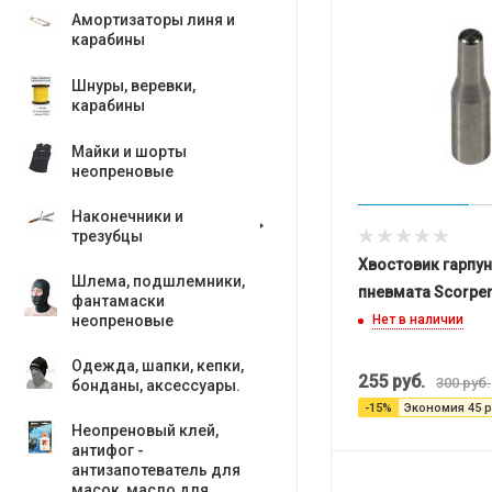
Амортизаторы линя и
карабины
Шнуры, веревки,
карабины
Майки и шорты
неопреновые
Наконечники и
трезубцы
Хвостовик гарпун
Шлема, подшлемники,
пневмата Scorpen
фантамаски
неопреновые
Нет в наличии
Одежда, шапки, кепки,
255
руб.
300
руб.
бонданы, аксесcуары.
-
15
%
Экономия
45
р
Неопреновый клей,
антифог -
антизапотеватель для
масок, масло для