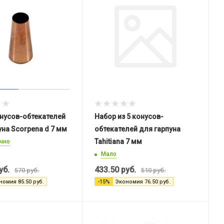
нусов-обтекателей
Набор из 5 конусов-
уна Scorpena d 7 мм
обтекателей для гарпуна
Tahitiana 7 мм
чно
Мало
уб.
433.50
руб.
570
руб.
510
руб.
номия
85.50
руб.
-
15
%
Экономия
76.50
руб.