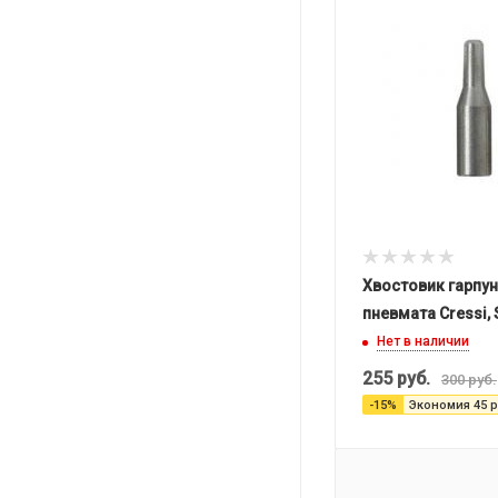
Хвостовик гарпун
пневмата Cressi,
Нет в наличии
255
руб.
300
руб.
-
15
%
Экономия
45
р