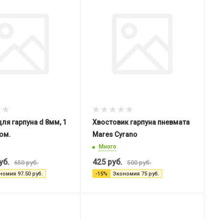
для гарпуна d 8мм, 1
Хвостовик гарпуна пневмата
юм.
Mares Cyrano
Много
уб.
425
руб.
650
руб.
500
руб.
номия
97.50
руб.
-
15
%
Экономия
75
руб.