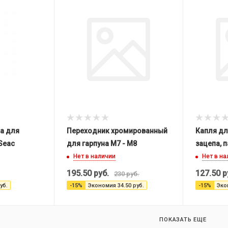
а для
Переходник хромированный
Капля дл
 Seac
для гарпуна М7 - М8
зацепа, 
Нет в наличии
Нет в н
195.50
руб.
127.50
р
230
руб.
уб.
-
15
%
Экономия
34.50
руб.
-
15
%
Эко
ПОКАЗАТЬ ЕЩЕ