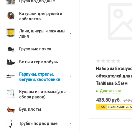
Груза подводные
Катушки для ружей и
арбалетов
Лини, шнуры и зажимы
линя
Грузовые пояса
Боты и гермообувь
Набор из 5 конус
Гарпуны, стрелы,
обтекателей для 
бегунки, хвостовики
Tahitiana 6.5 мм
Достаточно
Куканы и питомзы(для
сбора раков)
433.50
руб.
510
р
-
15
%
Экономия
76.5
Буи, плоты
Трубки подводные