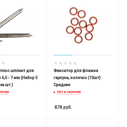
плюс шплинт для
Фиксатор для флажка
 6,5 - 7 мм (Набор 5
гарпуна, колечко (10шт)
за шт.)
Средние
аличии
Нет в наличии
878
руб.