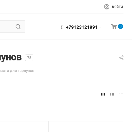
ВОЙТИ
0
+79123121991
пунов
78
части для гарпунов