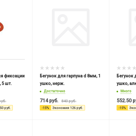
я фиксации
Бегунок для гарпуна d 8мм, 1
Бегунок 
 5 шт.
ушко, нерж.
ушко, ал
Достаточно
Много
714
руб.
552.50
р
уб.
840
руб.
50
руб.
-
15
%
Экономия
126
руб.
-
15
%
Эко