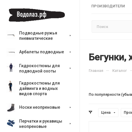
ПРОИЗВОДИТЕЛИ
Подводные ружья
пневматические
Арбалеты подводные
Бегунки, 
Гидрокостюмы для
—
Главная
Каталог
подводной охоты
Гидрокостюмы для
дайвинга и водных
видов спорта
По популярности (убы
Носки неопреновые
Цена
Про
Перчатки и рукавицы
неопреновые