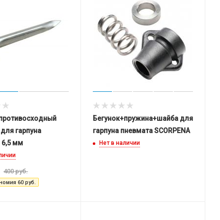
противосходный
Бегунок+пружина+шайба для
для гарпуна
гарпуна пневмата SCORPENA
 6,5 мм
Нет в наличии
аличии
400
руб.
номия
60
руб.