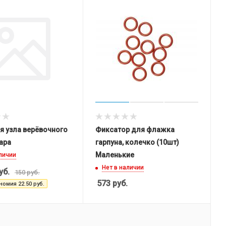
я узла верёвочного
Фиксатор для флажка
пара
гарпуна, колечко (10шт)
Маленькие
аличии
Нет в наличии
уб.
150
руб.
573
руб.
номия
22.50
руб.