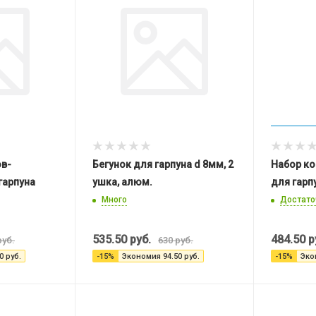
ов-
Бегунок для гарпуна d 8мм, 2
Набор ко
гарпуна
ушка, алюм.
для гарп
Много
Достато
535.50
руб.
484.50
р
уб.
630
руб.
0
руб.
-
15
%
Экономия
94.50
руб.
-
15
%
Эко