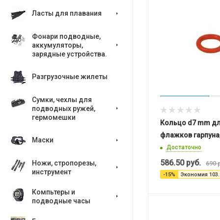
Ласты для плавания
Фонари подводные,
аккумуляторы,
зарядные устройства.
Разгрузочные жилеты
Сумки, чехлы для
подводных ружей,
гермомешки
Кольцо d7 mm дл
флажков гарпуна,
Маски
Достаточно
586.50
руб.
Ножи, стропорезы,
690
р
инструмент
-
15
%
Экономия
103.
Компьтеры и
подводные часы