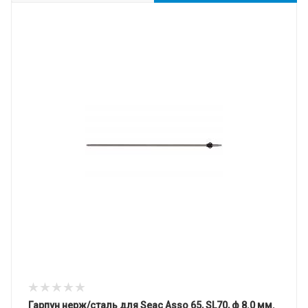
Гарпун нерж/сталь для Seac Asso 65, SL70, ф 8.0 мм.