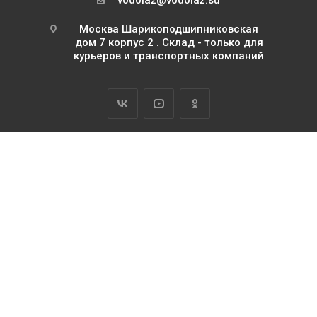
Москва Шарикоподшипниковская
дом 7 корпус 2 . Склад - только для
курьеров и транспортных компаний
2026 Водолаз.РФ с 1995 года
ИП Базилевский Юрий Павлович
ОГРНИП 311745111500063