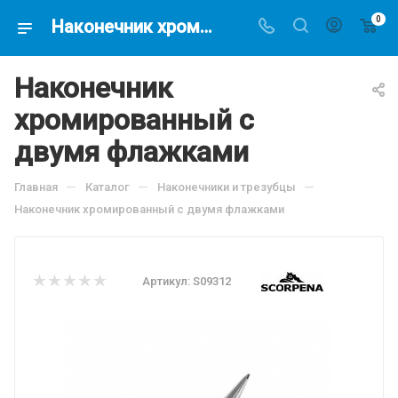
0
Наконечник хромированный с двумя флажками, по цене 841.5 руб, купить в интернет-магазине подводной охоты Водолаз.РФ в Москве. -
Наконечник
хромированный с
двумя флажками
—
—
—
Главная
Каталог
Наконечники и трезубцы
Наконечник хромированный с двумя флажками
Артикул:
S09312