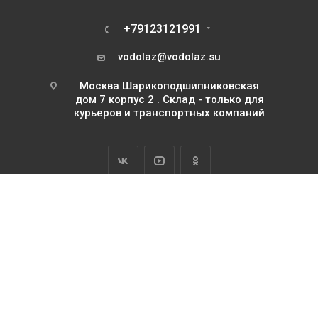
+79123121991
vodolaz@vodolaz.su
Москва Шарикоподшипниковская
дом 7 корпус 2 . Склад - только для
курьеров и транспортных компаний
2026 Водолаз.РФ с 1995 года
ИП Базилевский Юрий Павлович
ОГРНИП 311745111500063