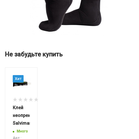
Не забудьте купить
Хит
Клей
неопреновый
Salvimar
Много
Арт.: