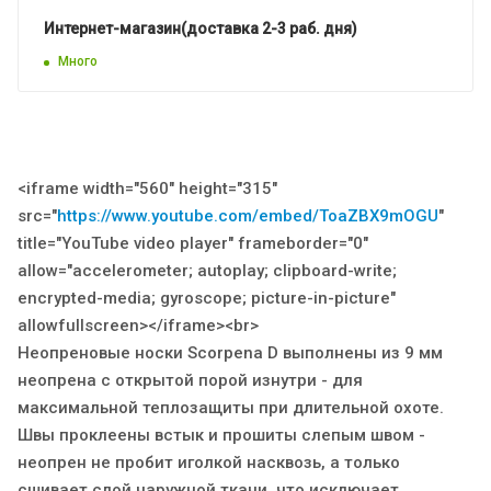
Интернет-магазин(доставка 2-3 раб. дня)
Много
<iframe width="560" height="315"
src="
https://www.youtube.com/embed/ToaZBX9mOGU
"
title="YouTube video player" frameborder="0"
allow="accelerometer; autoplay; clipboard-write;
encrypted-media; gyroscope; picture-in-picture"
allowfullscreen></iframe><br>
Неопреновые носки Scorpena D выполнены из 9 мм
неопрена с открытой порой изнутри - для
максимальной теплозащиты при длительной охоте.
Швы проклеены встык и прошиты слепым швом -
неопрен не пробит иголкой насквозь, а только
сшивает слой наружной ткани, что исключает