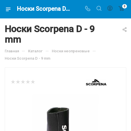
0
Носки Scorpena D - 9 mm, по цене 3017.5 руб, купить в интернет-магазине подводной охоты Водолаз.РФ в Москве. -
Носки Scorpena D - 9
mm
—
—
—
Главная
Каталог
Носки неопреновые
Носки Scorpena D - 9 mm