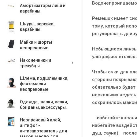
Водонепроницаемое
Амортизаторы линя и
карабины
Ремешок имеет сис
Шнуры, веревки,
тому, который испо
карабины
регулировать длину
Майки и шорты
неопреновые
Небьющиеся линзы 
ультрафиолетовых 
Наконечники и
трезубцы
Чтобы очки для пла
Шлема, подшлемники,
стороны покрывают
фантамаски
обязательно будет
неопреновые
нескольких недель
Одежда, шапки, кепки,
сохранилось макси
бонданы, аксесcуары.
избегайте касания
Неопреновый клей,
избегайте воздейс
антифог -
антизапотеватель для
душ, сауна) после
масок, масло для