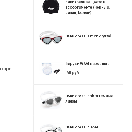
силиконовая, цвета в
ассортименте (черный,
синий, белый)
Очки cressi saturn crystal
Беруши WAVI взрослые
кторе
68
руб.
Очки cressi cobra темные
линзы
Очки cressi planet