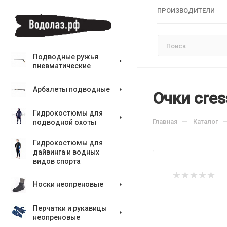
ПРОИЗВОДИТЕЛИ
Подводные ружья
пневматические
Арбалеты подводные
Очки cress
Гидрокостюмы для
—
Главная
Каталог
подводной охоты
Гидрокостюмы для
дайвинга и водных
видов спорта
Носки неопреновые
Перчатки и рукавицы
неопреновые