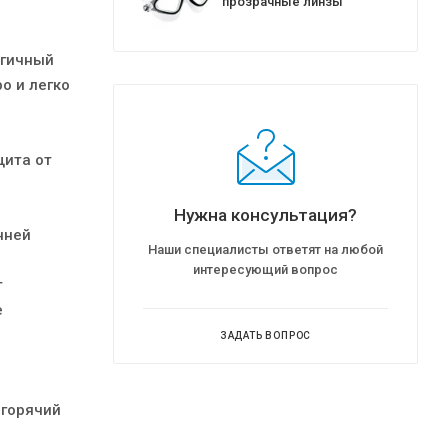
прозрачные линзы
огичный
о и легко
щита от
Нужна консультация?
нней
Наши специалисты ответят на любой
интересующий вопрос
т
е
ЗАДАТЬ ВОПРОС
и
 горячий