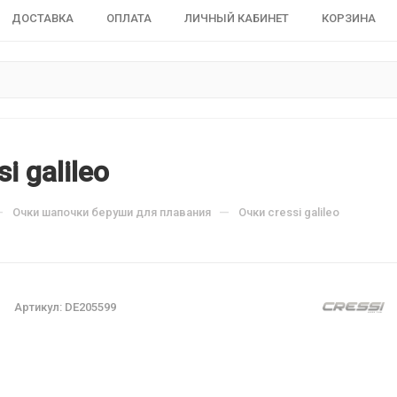
ДОСТАВКА
ОПЛАТА
ЛИЧНЫЙ КАБИНЕТ
КОРЗИНА
i galileo
—
—
Очки шапочки беруши для плавания
Очки cressi galileo
Артикул:
DE205599