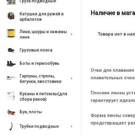
Груза подводные
Наличие в мага
Катушки для ружей и
арбалетов
Лини, шнуры и зажимы
Товара нет в на
линя
Грузовые пояса
Боты и гермообувь
Очки для плавания
Гарпуны, стрелы,
плавательных очко
бегунки, хвостовики
Плоские линзы уста
Куканы и питомзы(для
сбора раков)
гарантирует идеал
Буи, плоты
Форма линзы совер
предотвращает ра
Трубки подводные