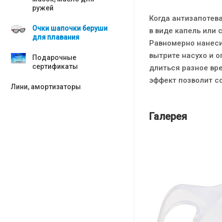
ружей
Когда антизапотев
Очки шапочки беруши
в виде капель или 
для плавания
Равномерно нанеси
вытрите насухо и 
Подарочные
сертификаты
длиться разное вр
эффект позволит с
Лини, амортизаторы
Галерея