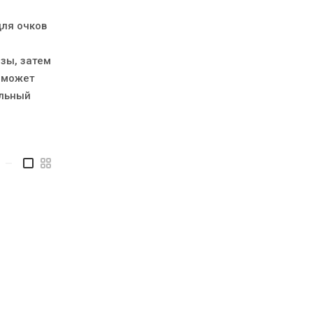
для очков
зы, затем
я может
альный
—