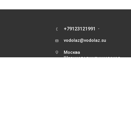
+79123121991
vodolaz@vodolaz.su
Москва
Шарикоподшипниковская
дом 7 корпус 2 . Склад -
только для курьеров и
транспортных компаний