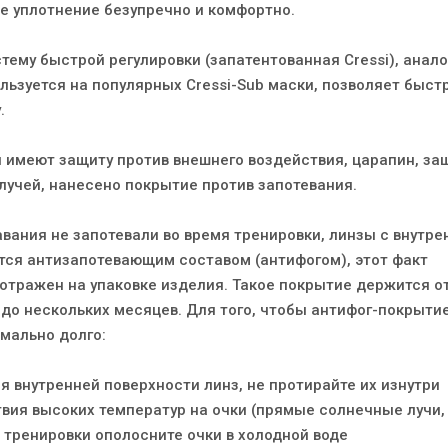
 уплотнение безупречно и комфортно.
тему быстрой регулировки (запатентованная Cressi), анал
льзуется на популярных Cressi-Sub маски, позволяет быстр
.
имеют защиту против внешнего воздействия, царапин, за
лучей, нанесено покрытие против запотевания.
вания не запотевали во время тренировки, линзы с внутре
ся антизапотевающим составом (антифогом), этот факт
 отражен на упаковке изделия. Такое покрытие держится о
 до нескольких месяцев. Для того, чтобы антифог-покрыти
мально долго:
 внутренней поверхности линз, не протирайте их изнутр
твия высоких температур на очки (прямые солнечные лучи,
 тренировки ополосните очки в холодной воде