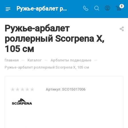
0
Ружье-арбалет роллерный Scorpena X, 105 см, по цене 14580 руб, купить в интернет-магазине подводной охоты Водолаз.РФ в Москве. -
Ружье-арбалет
роллерный Scorpena X,
105 см
—
—
—
Главная
Каталог
Арбалеты подводные
Ружье-арбалет роллерный Scorpena X, 105 см
Артикул:
SCO15017006