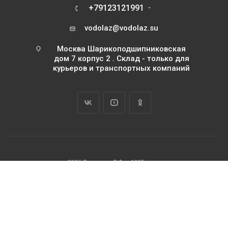
+79123121991
vodolaz@vodolaz.su
Москва Шарикоподшипниковская
дом 7 корпус 2 . Склад - только для
курьеров и транспортных компаний
2026 Водолаз.РФ с 1995 года
ИП Базилевский Юрий Павлович
ОГРНИП 311745111500063