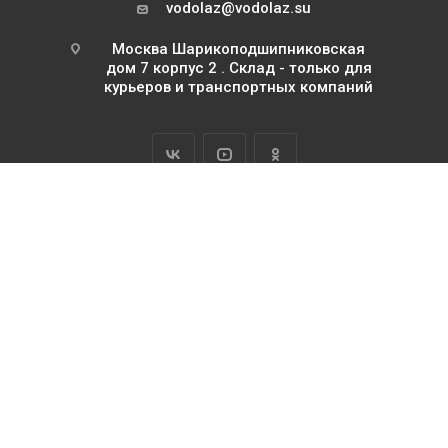
vodolaz@vodolaz.su
Москва Шарикоподшипниковская
дом 7 корпус 2 . Склад - только для
курьеров и транспортных компаний
2026 Водолаз.РФ с 1995 года
ИП Базилевский Юрий Павлович
ОГРНИП 311745111500063