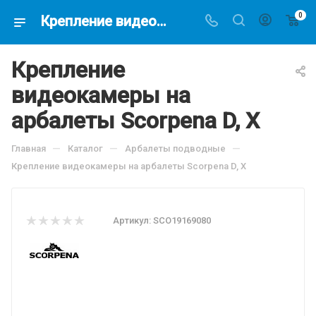
0
Крепление видеокамеры на арбалеты Scorpena D, X, по цене 3969.5 руб, купить в интернет-магазине подводной охоты Водолаз.РФ в Москве. -
Крепление
видеокамеры на
арбалеты Scorpena D, X
—
—
—
Главная
Каталог
Арбалеты подводные
Крепление видеокамеры на арбалеты Scorpena D, X
Артикул:
SCO19169080