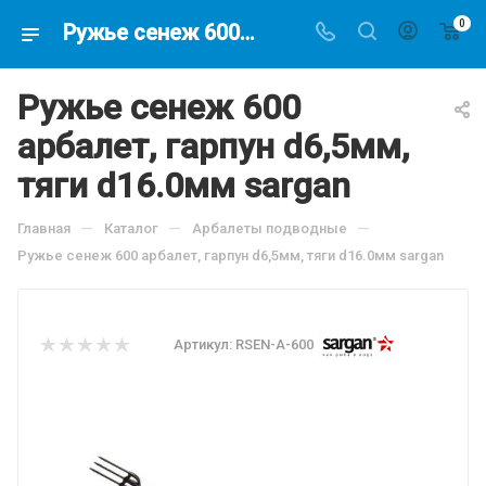
0
Ружье сенеж 600 арбалет, гарпун d6,5мм, тяги d16.0мм sargan, по цене 6883.3 руб, купить в интернет-магазине подводной охоты Водолаз.РФ в Москве. -
Ружье сенеж 600
арбалет, гарпун d6,5мм,
тяги d16.0мм sargan
—
—
—
Главная
Каталог
Арбалеты подводные
Ружье сенеж 600 арбалет, гарпун d6,5мм, тяги d16.0мм sargan
Артикул:
RSEN-A-600