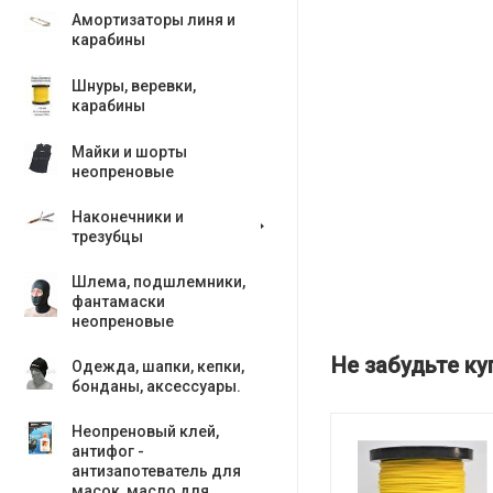
Амортизаторы линя и
карабины
Шнуры, веревки,
карабины
Майки и шорты
неопреновые
Наконечники и
трезубцы
Шлема, подшлемники,
фантамаски
неопреновые
Не забудьте ку
Одежда, шапки, кепки,
бонданы, аксесcуары.
Неопреновый клей,
антифог -
антизапотеватель для
масок, масло для