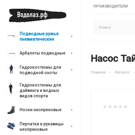
ПРОИЗВОДИТЕЛИ
Подводные ружья
пневматические
Арбалеты подводные
Насос Та
Гидрокостюмы для
—
Главная
Каталог
подводной охоты
Гидрокостюмы для
дайвинга и водных
видов спорта
Носки неопреновые
Перчатки и рукавицы
неопреновые