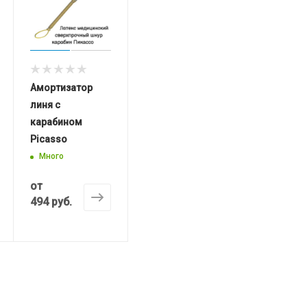
Амортизатор
линя с
карабином
Picasso
Много
от
494 руб.