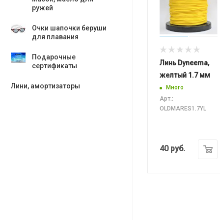
ружей
Очки шапочки беруши
для плавания
Подарочные
Линь Dyneema,
сертификаты
желтый 1.7 мм
Лини, амортизаторы
Много
Арт.:
OLDMARES1.7YL
40
руб.