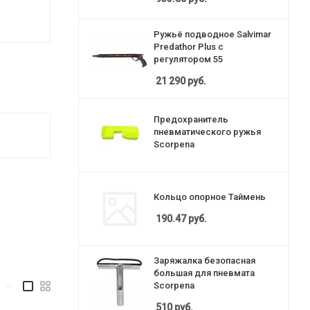
Ружьё подводное Salvimar
Predathor Plus с
регулятором 55
21 290
руб.
Предохранитель
пневматического ружья
Scorpena
Кольцо опорное Таймень
190.47
руб.
Заряжалка безопасная
большая для пневмата
Scorpena
—
510
руб.