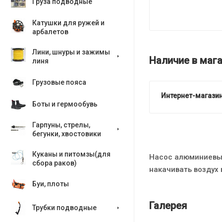
Груза подводные
Катушки для ружей и
арбалетов
Лини, шнуры и зажимы
Наличие в мага
линя
Грузовые пояса
Интернет-магазин
Боты и гермообувь
Гарпуны, стрелы,
бегунки, хвостовики
Куканы и питомзы(для
Насос алюминиевы
сбора раков)
накачивать воздух 
Буи, плоты
Галерея
Трубки подводные