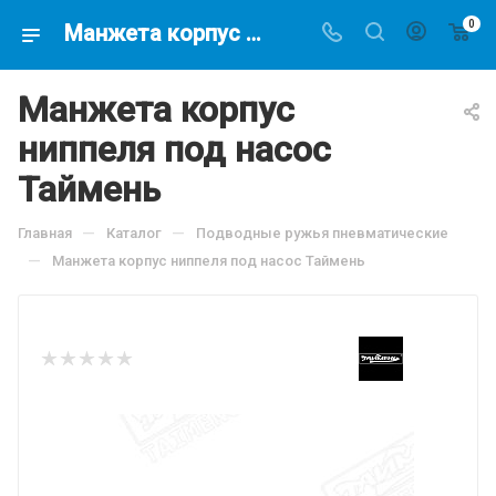
0
Манжета корпус ниппеля под насос Таймень. 122.44 руб(скидка 0%) подводное ружье, купить в интернет-магазине подводной охоты Водолаз.РФ в Москве. -
Манжета корпус
ниппеля под насос
Таймень
—
—
Главная
Каталог
Подводные ружья пневматические
—
Манжета корпус ниппеля под насос Таймень