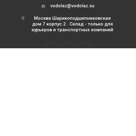
vodolaz@vodolaz.su
Москва Шарикоподшипниковская
дом 7 корпус 2 . Склад - только для
курьеров и транспортных компаний
2026 Водолаз.РФ с 1995 года
ИП Базилевский Юрий Павлович
ОГРНИП 311745111500063