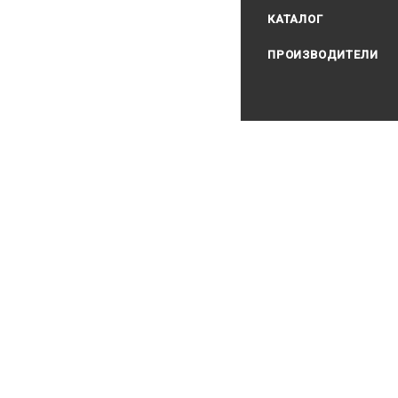
КАТАЛОГ
ПРОИЗВОДИТЕЛИ
2026 Водолаз.РФ с 199
ИП Базилевский Юрий
ОГРНИП 3117451115000