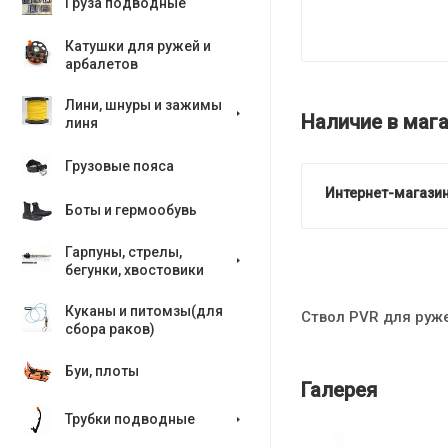
Груза подводные
Катушки для ружей и
арбалетов
Лини, шнуры и зажимы
Наличие в мага
линя
Грузовые пояса
Интернет-магазин
Боты и гермообувь
Гарпуны, стрелы,
бегунки, хвостовики
Куканы и питомзы(для
Ствол PVR для руж
сбора раков)
Буи, плоты
Галерея
Трубки подводные