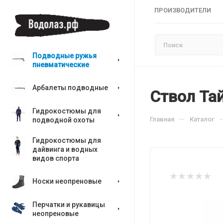
ПРОИЗВОДИТЕЛИ
Подводные ружья
пневматические
Арбалеты подводные
Ствол Та
Гидрокостюмы для
—
Главная
Каталог
подводной охоты
Гидрокостюмы для
дайвинга и водных
видов спорта
Носки неопреновые
Перчатки и рукавицы
неопреновые