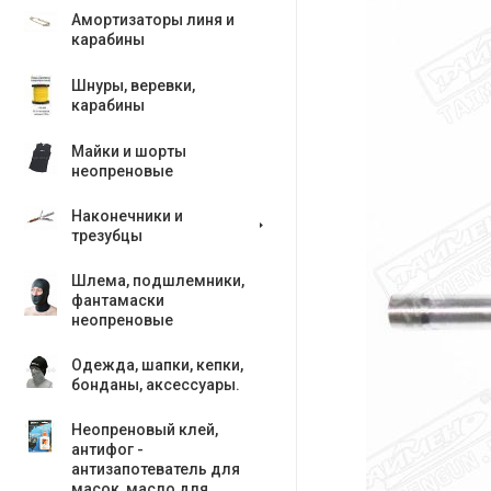
Амортизаторы линя и
карабины
Шнуры, веревки,
карабины
Майки и шорты
неопреновые
Наконечники и
трезубцы
Шлема, подшлемники,
фантамаски
неопреновые
Одежда, шапки, кепки,
бонданы, аксесcуары.
Неопреновый клей,
антифог -
антизапотеватель для
масок, масло для