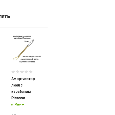
пить
Амортизатор
линя с
карабином
Picasso
Много