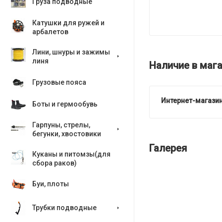
Груза подводные
Катушки для ружей и
арбалетов
Лини, шнуры и зажимы
линя
Наличие в мага
Грузовые пояса
Интернет-магазин
Боты и гермообувь
Гарпуны, стрелы,
бегунки, хвостовики
Галерея
Куканы и питомзы(для
сбора раков)
Буи, плоты
Трубки подводные