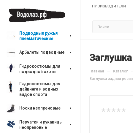
ПРОИЗВОДИТЕЛИ
Подводные ружья
пневматические
Арбалеты подводные
Заглушка
Гидрокостюмы для
—
Главная
Каталог
подводной охоты
Заглушка задняя резин
Гидрокостюмы для
дайвинга и водных
видов спорта
Носки неопреновые
Перчатки и рукавицы
неопреновые