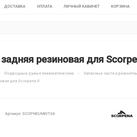
ДОСТАВКА
ОПЛАТА
ЛИЧНЫЙ КАБИНЕТ
КОРЗИНА
 задняя резиновая для Scorpe
—
—
Подводные ружья пневматические
Запасные части и ремонтн
овая для Scorpena V
Артикул:
SCOPNEUMKIT04