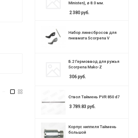
Ministen), ø 8.0 мм.
2 380
руб.
Набор линесбросов для
пневмата Scorpena V
Б.2 Гермоввод для ружья
Scorpena Mako-Z
306
руб.
—
Ствол Таймень PVR 850 d7
3 789.83
руб.
Корпус ниппеля Таймень
большой