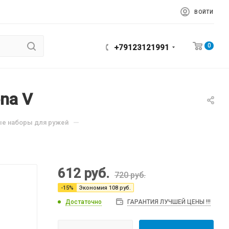
ВОЙТИ
0
+79123121991
na V
—
ые наборы для ружей
612
руб.
720
руб.
-
15
%
Экономия
108
руб.
Достаточно
ГАРАНТИЯ ЛУЧШЕЙ ЦЕНЫ !!!