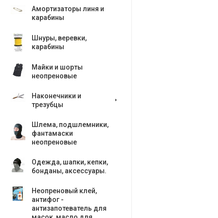
Амортизаторы линя и
карабины
Шнуры, веревки,
карабины
Майки и шорты
неопреновые
Наконечники и
трезубцы
Шлема, подшлемники,
фантамаски
неопреновые
Одежда, шапки, кепки,
бонданы, аксесcуары.
Неопреновый клей,
антифог -
антизапотеватель для
масок, масло для