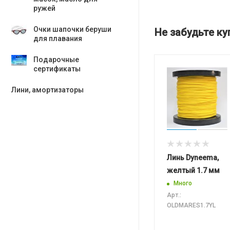
ружей
Очки шапочки беруши
Не забудьте ку
для плавания
Подарочные
сертификаты
Лини, амортизаторы
Линь Dyneema,
желтый 1.7 мм
Много
Арт.:
OLDMARES1.7YL