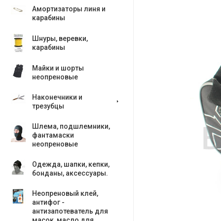
Амортизаторы линя и
карабины
Шнуры, веревки,
карабины
Майки и шорты
неопреновые
Наконечники и
трезубцы
Шлема, подшлемники,
фантамаски
неопреновые
Одежда, шапки, кепки,
бонданы, аксесcуары.
Неопреновый клей,
антифог -
антизапотеватель для
масок, масло для