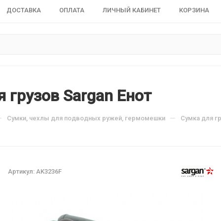
ДОСТАВКА
ОПЛАТА
ЛИЧНЫЙ КАБИНЕТ
КОРЗИНА
 грузов Sargan Енот
—
—
Сумки, чехлы для подводных ружей, гермомешки
Сумка для гр
Артикул:
AK3236F