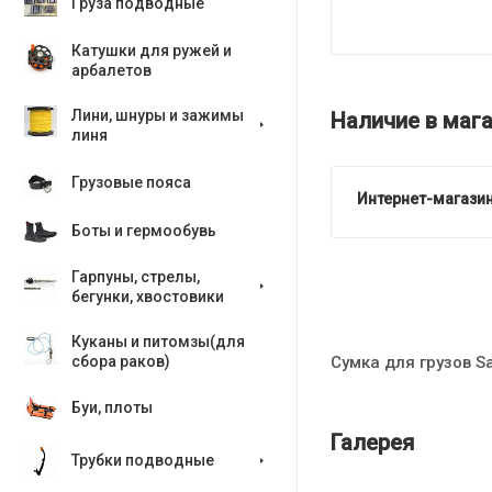
Груза подводные
Катушки для ружей и
арбалетов
Лини, шнуры и зажимы
Наличие в мага
линя
Грузовые пояса
Интернет-магазин
Боты и гермообувь
Гарпуны, стрелы,
бегунки, хвостовики
Куканы и питомзы(для
Сумка для грузов S
сбора раков)
Буи, плоты
Галерея
Трубки подводные