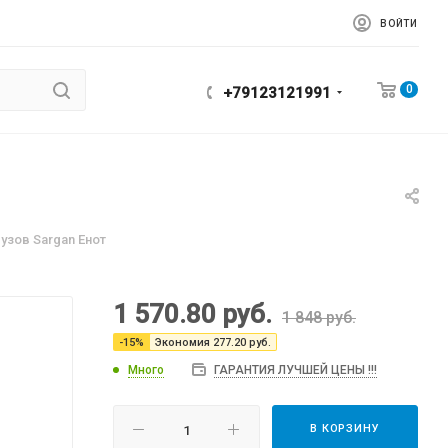
ВОЙТИ
0
+79123121991
узов Sargan Енот
1 570.80
руб.
1 848
руб.
-
15
%
Экономия
277.20
руб.
Много
ГАРАНТИЯ ЛУЧШЕЙ ЦЕНЫ !!!
В КОРЗИНУ