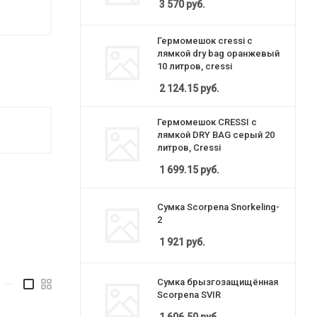
3 570
руб.
Гермомешок cressi с
лямкой dry bag оранжевый
10 литров, cressi
2 124.15
руб.
Гермомешок CRESSI с
лямкой DRY BAG серый 20
литров, Cressi
1 699.15
руб.
Сумка Scorpena Snorkeling-
2
1 921
руб.
Сумка брызгозащищённая
—
Scorpena SVIR
1 606.50
руб.