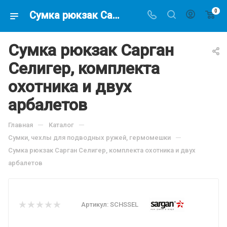
0
Сумка рюкзак Cарган Cелигер, комплекта охотника и двух арбалетов, по цене 3568.3 руб, купить в интернет-магазине подводной охоты Водолаз.РФ в Москве. -
Сумка рюкзак Cарган
Cелигер, комплекта
охотника и двух
арбалетов
—
—
Главная
Каталог
—
Сумки, чехлы для подводных ружей, гермомешки
Сумка рюкзак Cарган Cелигер, комплекта охотника и двух
арбалетов
Артикул:
SCHSSEL