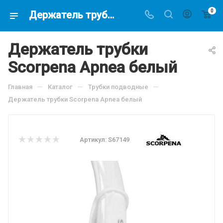
0
Держатель трубки Scorpena Apnea белый, по цене 212.5 руб, купить в интернет-магазине подводной охоты Водолаз.РФ в Москве. -
Держатель трубки
Scorpena Apnea белый
—
—
—
Главная
Каталог
Трубки подводные
Держатель трубки Scorpena Apnea белый
Артикул:
S67149