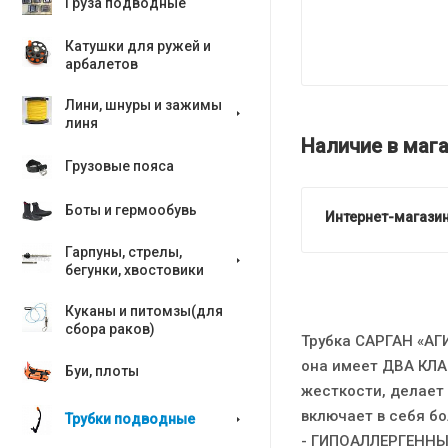
Груза подводные
Катушки для ружей и
арбалетов
Лини, шнуры и зажимы
линя
Наличие в мага
Грузовые пояса
Боты и гермообувь
Интернет-магазин
Гарпуны, стрелы,
бегунки, хвостовики
Куканы и питомзы(для
сбора раков)
Трубка САРГАН «АГ
она имеет ДВА КЛА
Буи, плоты
жесткости, делает
включает в себя бо
Трубки подводные
- ГИПОАЛЛЕРГЕННЫЙ