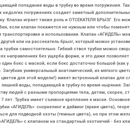
щающий попадание воды в трубку во время погружения. Та
х недолгих погружениях создает заметный дополнительны
у. Клапан играет также роль и ОТСЕКАТЕЛЯ БРЫЗГ. Его мож
убки, если клапан покажется не нужным или чтобы поменят
и транспортировке и использовании. Клапан «АГИДЕЛЬ» мо
другой или на рассекатель брызг, который можно установи
а трубки самостоятельно. Гибкий ствол трубки можно свор
 всех направлениях без ущерба форме, и это даже позволяет
 один бокс с маской, если бокс достаточно большой (как у
. Загубник универсальный анатомический, из мягкого цвет
 цветов для этой модели!) имеет встроенный клапан для с
 лишней воды, попадающей в трубку по время ныряния. За
тву людей с разными пропорциями тела, детям, скорее, с
7 лет. Трубка имеет съемное крепление к маске. Основное
бки «АГИДЕЛЬ»: сноркелинг и дайвинг (яркие цвета), теор
ься для подводной охоты (темные цвета), но при этом жел
«АГИДЕЛЬ» с клапаном на стандартный охотничий - без кла