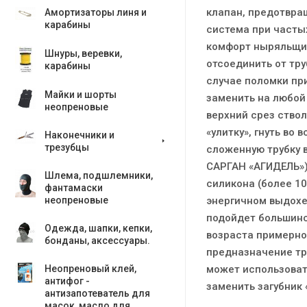
клапан, предотвра
Амортизаторы линя и
карабины
система при часты
комфорт ныряльщик
Шнуры, веревки,
отсоединить от тр
карабины
случае поломки пр
Майки и шорты
заменить на любой 
неопреновые
верхний срез ствол
«улитку», гнуть во
Наконечники и
трезубцы
сложенную трубку в
САРГАН «АГИДЕЛЬ»)
Шлема, подшлемники,
силикона (более 10
фантамаски
энергичном выдохе
неопреновые
подойдет большинс
Одежда, шапки, кепки,
возраста примерно 
бонданы, аксесcуары.
предназначение тру
может использоват
Неопреновый клей,
антифог -
заменить загубник 
антизапотеватель для
масок, масло для