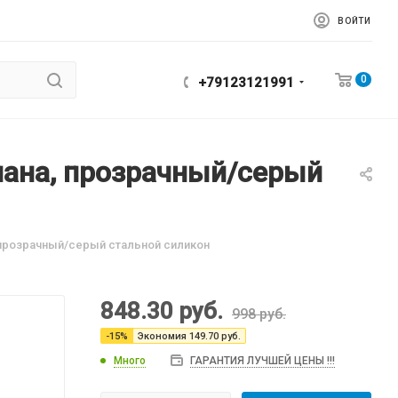
ВОЙТИ
0
+79123121991
пана, прозрачный/серый
 прозрачный/серый стальной силикон
848.30
руб.
998
руб.
-
15
%
Экономия
149.70
руб.
Много
ГАРАНТИЯ ЛУЧШЕЙ ЦЕНЫ !!!