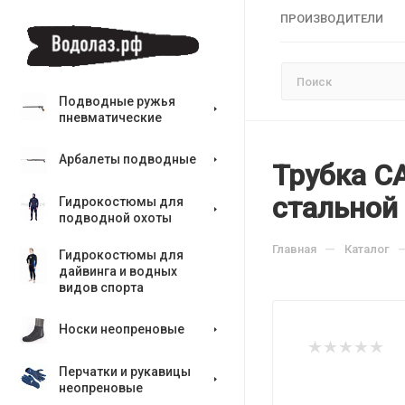
ПРОИЗВОДИТЕЛИ
Подводные ружья
пневматические
Арбалеты подводные
Трубка С
стальной
Гидрокостюмы для
подводной охоты
—
Главная
Каталог
Гидрокостюмы для
дайвинга и водных
видов спорта
Носки неопреновые
Перчатки и рукавицы
неопреновые