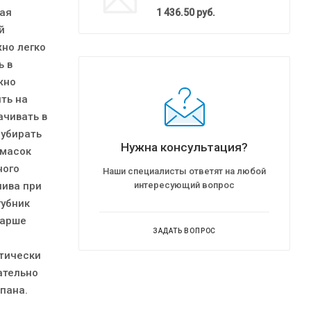
кая
1 436.50
руб.
й
но легко
ь в
жно
ть на
ачивать в
 убирать
Нужна консультация?
 масок
ного
Наши специалисты ответят на любой
лива при
интересующий вопрос
губник
тарше
ЗАДАТЬ ВОПРОС
етически
ательно
пана.