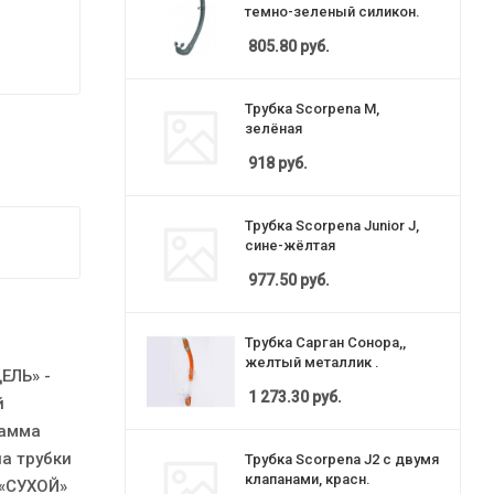
темно-зеленый силикон.
805.80
руб.
Трубка Scorpena M,
зелёная
918
руб.
Трубка Scorpena Junior J,
сине-жёлтая
977.50
руб.
Трубка Сарган Сонора,,
желтый металлик .
ЕЛЬ» -
1 273.30
руб.
й
гамма
ла трубки
Трубка Scorpena J2 с двумя
клапанами, красн.
 «СУХОЙ»