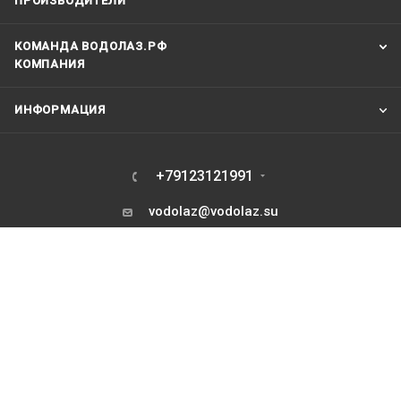
ПРОИЗВОДИТЕЛИ
КОМАНДА ВОДОЛАЗ.РФ
КОМПАНИЯ
ИНФОРМАЦИЯ
+79123121991
vodolaz@vodolaz.su
Москва Шарикоподшипниковская
дом 7 корпус 2 . Склад - только для
курьеров и транспортных компаний