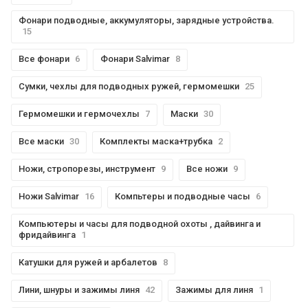
Фонари подводные, аккумуляторы, зарядные устройства.
15
Все фонари
6
Фонари Salvimar
8
Сумки, чехлы для подводных ружей, гермомешки
25
Гермомешки и гермочехлы
7
Маски
30
Все маски
30
Комплекты маска+трубка
2
Ножи, стропорезы, инструмент
9
Все ножи
9
Ножи Salvimar
16
Компьтеры и подводные часы
6
Компьютеры и часы для подводной охоты , дайвинга и
фридайвинга
1
Катушки для ружей и арбалетов
8
Лини, шнуры и зажимы линя
42
Зажимы для линя
1