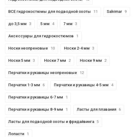
ВСЕ гидрокостюмы для подводной охоты
11
Salvimar
9
до 3,5 мм
3
5 мм
4
7 мм
3
Аксессуары для гидрокостюмов
1
Носки неопреновые
10
Носки 2-4 мм
3
Носки 5 мм
3
Носки 7 мм
2
Носки 9 мм
2
Перчатки и рукавицы неопреновые
12
Перчатки 1-3 мм
6
Перчатки и рукавицы 4-5 мм
4
Перчатки и рукавицы 6-7 мм
1
Перчатки и рукавицы 8-9 мм
1
Ласты для плавания
6
Ласты для подводной охоты и фридайвинга
5
Лопасти
1