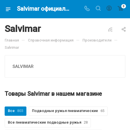
0
Salvimar официальный сайт дилера Водолаз.РФ - купить в Москве снаряжение Salvimar -
Salvimar
—
—
—
Главная
Справочная информация
Производители
Salvimar
SALVIMAR
Товары Salvimar в нашем магазине
Все
803
Подводные ружья пневматические
65
Все пневматические подводные ружья
28