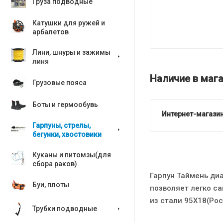
Груза подводные
Катушки для ружей и
арбалетов
Лини, шнуры и зажимы
линя
Наличие в мага
Грузовые пояса
Боты и гермообувь
Интернет-магазин
Гарпуны, стрелы,
бегунки, хвостовики
Куканы и питомзы(для
сбора раков)
Гарпун Таймень ди
Буи, плоты
позволяет легко с
из стали 95Х18(Рос
Трубки подводные