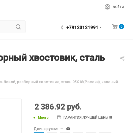
ВОЙТИ
0
+79123121991
орный хвостовик, сталь
зьбовой, разборный хвостовик, сталь 95Х18(Россия), каленый.
2 386.92
руб.
Много
ГАРАНТИЯ ЛУЧШЕЙ ЦЕНЫ !!!
Длина ружья
—
40