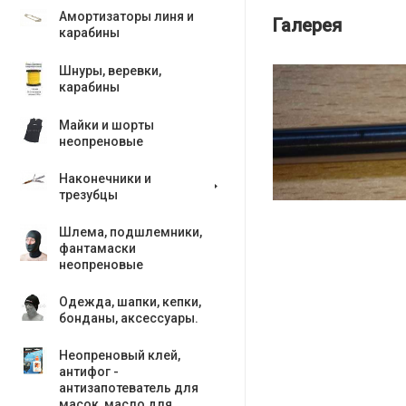
Амортизаторы линя и
Галерея
карабины
Шнуры, веревки,
карабины
Майки и шорты
неопреновые
Наконечники и
трезубцы
Шлема, подшлемники,
фантамаски
неопреновые
Одежда, шапки, кепки,
бонданы, аксесcуары.
Неопреновый клей,
антифог -
антизапотеватель для
масок, масло для