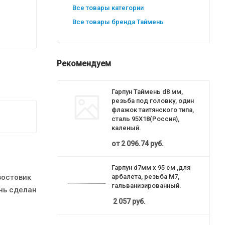
Все товары категории
Все товары бренда Таймень
Рекомендуем
Гарпун Таймень d8 мм,
резьба под головку, один
флажок таитянского типа,
сталь 95Х18(Россия),
каленый.
от
2 096.74 руб.
Гарпун d7мм х 95 см ,для
востовик
арбалета, резьба М7,
гальванизированный.
нь сделан
2 057
руб.