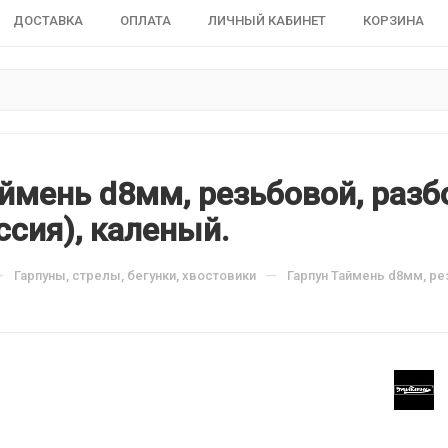
ДОСТАВКА
ОПЛАТА
ЛИЧНЫЙ КАБИНЕТ
КОРЗИНА
аймень d8мм, резьбовой, разб
ссия), каленый.
—
—
Гарпуны, стрелы, бегунки, хвостовики
Гарпун Таймень d8мм, ре