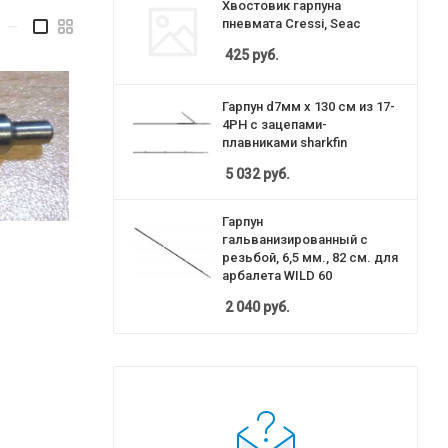
Хвостовик гарпуна
пневмата Cressi, Seac
—
425
руб.
Гарпун d7мм х 130 см из 17-
4PH с зацепами-
плавниками sharkfin
5 032
руб.
Гарпун
гальванизированный с
резьбой, 6,5 мм., 82 см. для
арбалета WILD 60
2 040
руб.