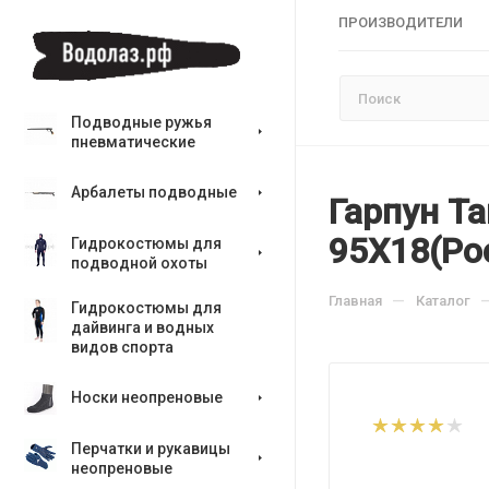
ПРОИЗВОДИТЕЛИ
Подводные ружья
пневматические
Арбалеты подводные
Гарпун Т
95Х18(Ро
Гидрокостюмы для
подводной охоты
—
Главная
Каталог
Гидрокостюмы для
дайвинга и водных
видов спорта
Носки неопреновые
Перчатки и рукавицы
неопреновые