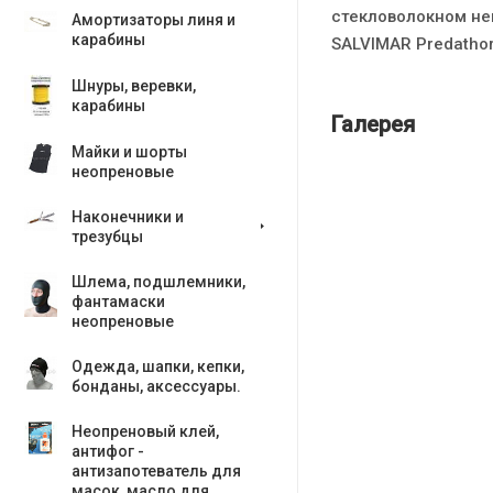
стекловолокном не
Амортизаторы линя и
карабины
SALVIMAR Predathor 
Шнуры, веревки,
карабины
Галерея
Майки и шорты
неопреновые
Наконечники и
трезубцы
Шлема, подшлемники,
фантамаски
неопреновые
Одежда, шапки, кепки,
бонданы, аксесcуары.
Неопреновый клей,
антифог -
антизапотеватель для
масок, масло для