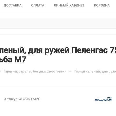
ДОСТАВКА
ОПЛАТА
ЛИЧНЫЙ КАБИНЕТ
КОРЗИНА
леный, для ружей Пеленгас 75,
ьба М7
—
—
Гарпуны, стрелы, бегунки, хвостовики
Гарпун каленый, для руже
Артикул:
AG220/174PH