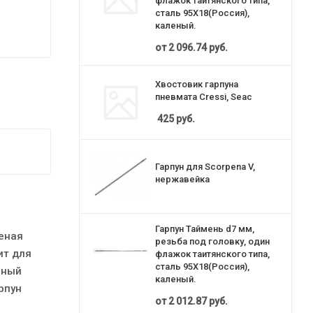
флажок таитянского типа,
сталь 95Х18(Россия),
каленый.
от
2 096.74 руб.
Хвостовик гарпуна
пневмата Cressi, Seac
425
руб.
Гарпун для Scorpena V,
нержавейка
Гарпун Таймень d7 мм,
леная
резьба под головку, один
ит для
флажок таитянского типа,
сталь 95Х18(Россия),
нный
каленый.
рпун
от
2 012.87 руб.