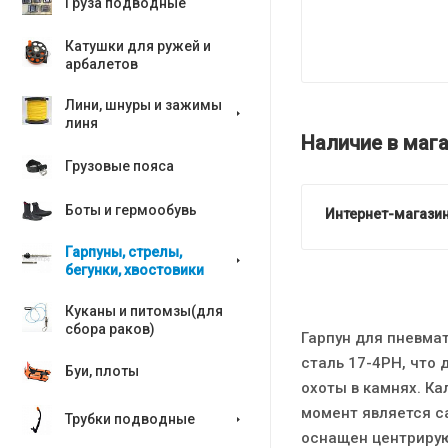
Груза подводные
Катушки для ружей и
арбалетов
Лини, шнуры и зажимы
линя
Наличие в мага
Грузовые пояса
Боты и гермообувь
Интернет-магазин
Гарпуны, стрелы,
бегунки, хвостовики
Куканы и питомзы(для
сбора раков)
Гарпун для пневмат
сталь 17-4PH, что
Буи, плоты
охоты в камнях. К
момент является с
Трубки подводные
оснащен центрирую