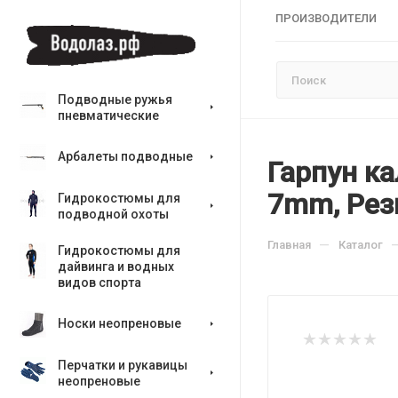
ПРОИЗВОДИТЕЛИ
Подводные ружья
пневматические
Арбалеты подводные
Гарпун ка
7mm, Рез
Гидрокостюмы для
подводной охоты
—
Главная
Каталог
Гидрокостюмы для
дайвинга и водных
видов спорта
Носки неопреновые
Перчатки и рукавицы
неопреновые