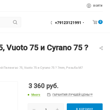
ВОЙТИ
0
+79123121991
 Vuoto 75 и Cyrano 75 ?
й Пеленгас 75, Vuoto 75 и Cyrano 75 ? 7mm, Резьба М7
3 360
руб.
Много
ГАРАНТИЯ ЛУЧШЕЙ ЦЕНЫ !!!
В КОРЗИНУ