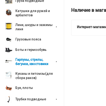
Груза подводные
Наличие в мага
Катушки для ружей и
арбалетов
Лини, шнуры и зажимы
Интернет-магазин
линя
Грузовые пояса
Боты и гермообувь
Гарпуны, стрелы,
бегунки, хвостовики
Куканы и питомзы(для
сбора раков)
Буи, плоты
Трубки подводные