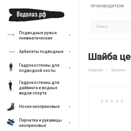
ПРОИЗВОДИТЕЛИ
Подводные ружья
пневматические
Арбалеты подводные
Шайба це
Гидрокостюмы для
—
Главная
Каталог
подводной охоты
Гидрокостюмы для
дайвинга и водных
видов спорта
Носки неопреновые
Перчатки и рукавицы
неопреновые