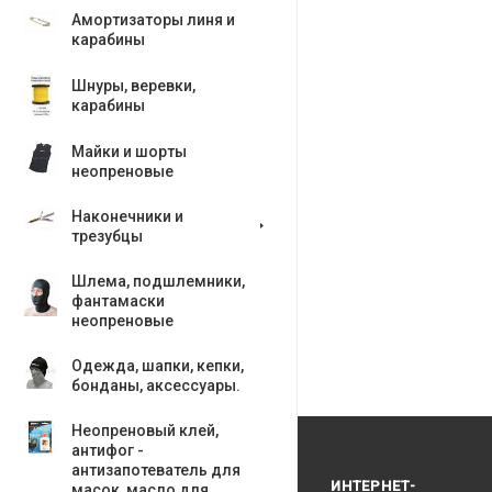
Амортизаторы линя и
карабины
Шнуры, веревки,
карабины
Майки и шорты
неопреновые
Наконечники и
трезубцы
Шлема, подшлемники,
фантамаски
неопреновые
Одежда, шапки, кепки,
бонданы, аксесcуары.
Неопреновый клей,
антифог -
антизапотеватель для
ИНТЕРНЕТ-
масок, масло для