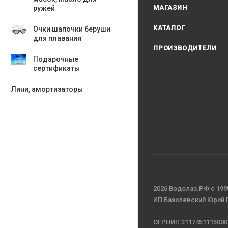
МАГАЗИН
ружей
КАТАЛОГ
Очки шапочки беруши
для плавания
ПРОИЗВОДИТЕЛИ
Подарочные
сертификаты
Лини, амортизаторы
2026 Водолаз.РФ с 199
ИП Базилевский Юрий
ОГРНИП 3117451115000