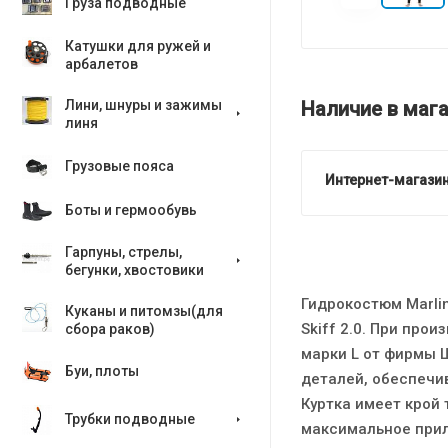
Груза подводные
Катушки для ружей и
арбалетов
Наличие в мага
Лини, шнуры и зажимы
линя
Грузовые пояса
Интернет-магазин
Боты и гермообувь
Гарпуны, стрелы,
бегунки, хвостовики
Гидрокостюм Marlin
Куканы и питомзы(для
Skiff 2.0. При про
сбора раков)
марки L от фирмы 
Буи, плоты
деталей, обеспечи
Куртка имеет крой 
Трубки подводные
максимальное прил