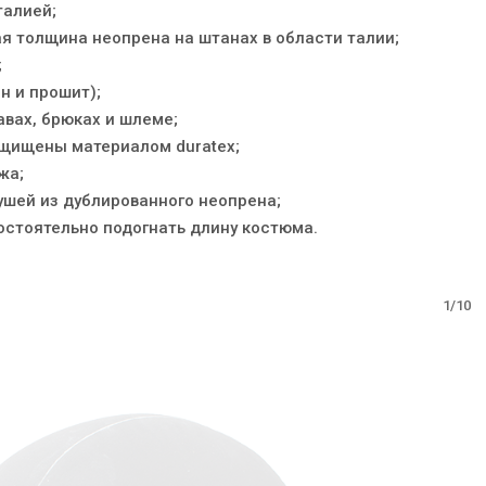
талией;
я толщина неопрена на штанах в области талии;
;
ен и прошит);
авах, брюках и шлеме;
защищены материалом duratex;
жа;
 ушей из дублированного неопрена;
остоятельно подогнать длину костюма.
1/10