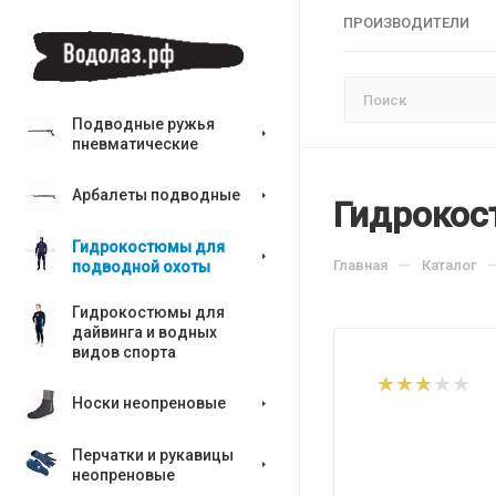
ПРОИЗВОДИТЕЛИ
Подводные ружья
пневматические
Арбалеты подводные
Гидрокост
Гидрокостюмы для
—
Главная
Каталог
подводной охоты
Гидрокостюмы для
дайвинга и водных
видов спорта
Носки неопреновые
Перчатки и рукавицы
неопреновые