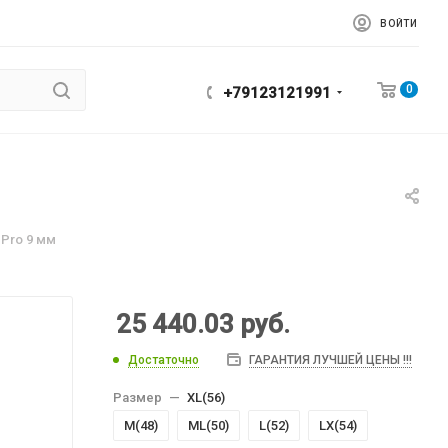
ВОЙТИ
0
+79123121991
 Pro 9 мм
25 440.03
руб.
Достаточно
ГАРАНТИЯ ЛУЧШЕЙ ЦЕНЫ !!!
Размер
—
XL(56)
M(48)
МL(50)
L(52)
LХ(54)