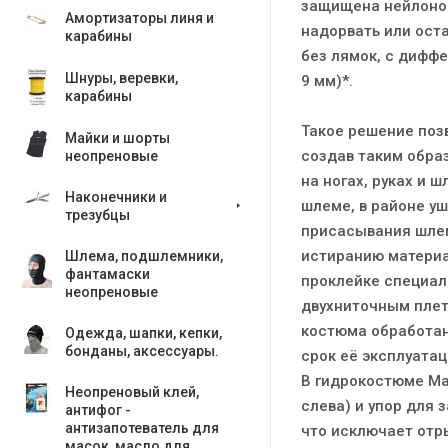
защищена нейлоном
Амортизаторы линя и
надорвать или оста
карабины
без лямок, с диффе
Шнуры, веревки,
9 мм)*.
карабины
Такое решение поз
Майки и шорты
создав таким образ
неопреновые
на ногах, руках и
Наконечники и
шлеме, в районе у
трезубцы
присасывания шлем
истиранию материа
Шлема, подшлемники,
фантамаски
проклейке специа
неопреновые
двухниточным плет
костюма обработан
Одежда, шапки, кепки,
бонданы, аксесcуары.
срок её эксплуатац
В гидрокостюме Mar
Неопреновый клей,
слева) и упор для 
антифог -
антизапотеватель для
что исключает отры
масок, масло для