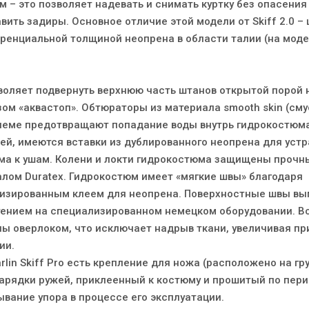
 – это позволяет надевать и снимать куртку без опасения
вить задиры. Основное отличие этой модели от Skiff 2.0 –
ренциальной толщиной неопрена в области талии (на модел
воляет подвернуть верхнюю часть штанов открытой порой 
ом «аквастоп». Обтюраторы из материала smooth skin (сму
 шлеме предотвращают попадание воды внутрь гидрокостюма
шей, имеются вставки из дублированного неопрена для уст
а к ушам. Колени и локти гидрокостюма защищены прочн
лом Duratex. Гидрокостюм имеет «мягкие швы» благодаря
лизированным клеем для неопрена. Поверхностные швы в
ением на специализированном немецком оборудовании. Вс
ы оверлоком, что исключает надрыв ткани, увеличивая пр
ии.
lin Skiff Pro есть крепление для ножа (расположено на гр
зарядки ружей, приклеенный к костюму и прошитый по пери
вание упора в процессе его эксплуатации.