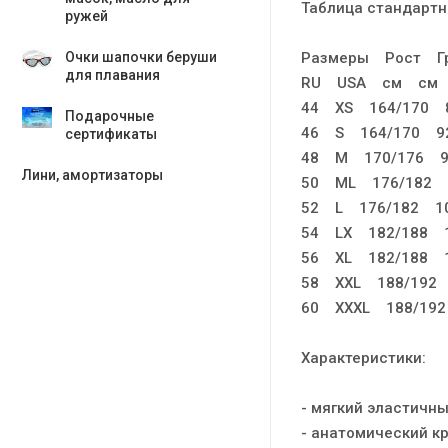
Таблица стандартн
ружей
Размеры Рост Г
Очки шапочки беруши
для плавания
RU USA см см
44 XS 164/170 8
Подарочные
46 S 164/170 92
сертификаты
48 M 170/176 9
Лини, амортизаторы
50 ML 176/182 1
52 L 176/182 10
54 LX 182/188 1
56 XL 182/188 1
58 XXL 188/192 
60 XXXL 188/192
Характеристики:
- мягкий эластичны
- анатомический кр