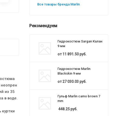
Все товары бренда Marlin
Рекомендуем
Гидрокостюм Sargan Калан
9 мм
от
11 891.50 руб.
Гидрокостюм Marlin
Blackskin 9 мм
костюма
от
27 030.03 руб.
й неопрен
й из 35
Гульф Marlin camo brown 7
а в воде.
mm
448.25
руб.
 куртки