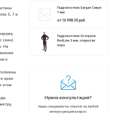
 штаны
Гидрокостюм Sargan Сивуч
7 мм
ях 5, 7 и
от
16 998.30 руб.
наружу,
Гидрокостюм Scorpena
с скин)
RedLine 3 мм, открытая
пора
. На
ранения
ым к
ыполнены
е края
и этом
Нужна консультация?
уди,
метру,
Наши специалисты ответят на любой
интересующий вопрос